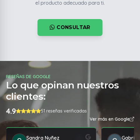
el producto adecuado para ti.
CONSULTAR
RESEÑAS DE GOOGLE
Lo que opinan nuestros
clientes:
4.9
51 reseñas verificadas
Ver más en Google
Sandra Nuñez
Gabrie