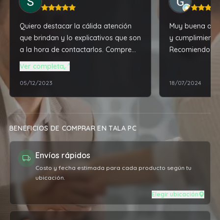
Quiero destacar la cálida atención
Muy buena aten
que brindan y lo explicativos que son
y cumplimiento
a la hora de contactarlos. Compre
Recomiendo
una notebook Asus, que resulto
Ver completa
tremenda máquina, más de lo que
05/12/2023
18/07/2024
esperaba. Una vez realizado el
depósito ya me dijeron que día iba a
estar la compra en la agencia para
retirar y no hubo ningún
BENEFICIOS DE COMPRAR EN TALA PC
inconveniente, todo fue acorde a
como me lo dijeron. Estoy muy
Envíos rápidos
contenta con la compra y con la
atención que brindan por eso los
Costo y fecha estimada para cada producto según tu
ubicación.
recomiendo al 100%
Elegir ubicación