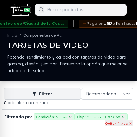
Buscar productos
tevideo
/
Ciudad de la Costa
Pagá en
USD
o
$
en hasta
12 
Inicio
Componentes de Pc
/
TARJETAS DE VIDEO
neda
Potencia, rendimiento y calidad con tarjetas de video para
gaming, diseño y edición. Encuentra la opción que mejor se
adapta a tu setup.
Filtrar
0
artículos encontrados
Filtrando por:
Condición:
Nuevo
Chip:
GeForce RTX 5060
Quitar filtros