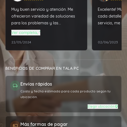
Muy buen servicio y atención. Me
Excelente! Muy 
ofrecieron variedad de soluciones
cada detalle. 
para los problemas y las
servicio, me re
actualizaciones que necesitaba mi
dejo impecable
Ver completa
notebook, todo acorde a mis altas
22/05/2024
02/06/2023
exigencias profesionales. Excelente
relación de productos / mano de
obra vs el precio pagado por el
servicio. Sumamente conforme, la
BENEFICIOS DE COMPRAR EN TALA PC
máquina vuela más que nunca. Muy
agradecido 👏🏼
Envíos rápidos
Costo y fecha estimada para cada producto según tu
ubicación.
Elegir ubicación
Más formas de pagar