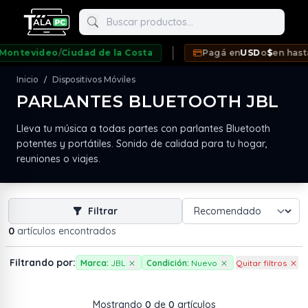
Buscar productos
ntevideo
/
Ciudad de la Costa
Pagá en
USD
o
$
en hasta
1
Inicio
Dispositivos Móviles
/
PARLANTES BLUETOOTH JBL
neda
Lleva tu música a todas partes con parlantes Bluetooth
potentes y portátiles. Sonido de calidad para tu hogar,
reuniones o viajes.
Filtrar
0
artículos encontrados
Filtrando por:
Marca:
JBL
Condición:
Nuevo
Quitar filtros
Mostrando
0
de
0
artículos