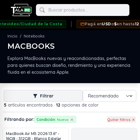
Buscar productos
video
/
Ciudad de la Costa
Pagá en
USD
o
$
en hasta
12 cu
Inicio
Notebooks
/
MACBOOKS
neda
Explora MacBooks nuevas y reacondicionadas, perfectas
para quienes buscan diseño, rendimiento y una experiencia
fluida en el ecosistema Apple.
Filtrar
5
artículos encontrados
·
12
opciones de color
Filtrando por:
Condición:
Nuevo
Quitar filtros
MacBook Air M5 2026 13.6" -
16GB - 512GB - Blanco Estelar