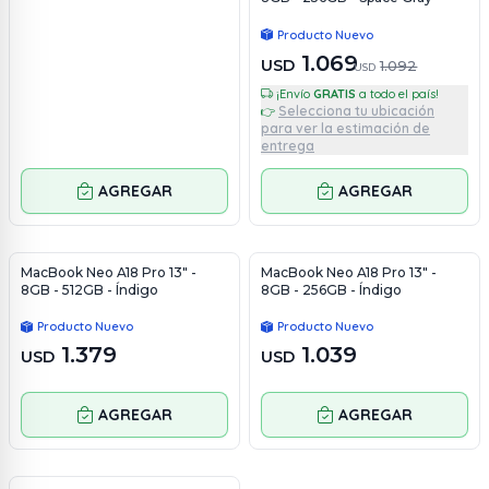
Producto Nuevo
1.069
USD
1.092
USD
¡Envío
GRATIS
a todo el país!
Selecciona tu ubicación
👉
para ver la estimación de
entrega
AGREGAR
AGREGAR
MacBook Neo A18 Pro 13" -
MacBook Neo A18 Pro 13" -
8GB - 512GB - Índigo
8GB - 256GB - Índigo
Producto Nuevo
Producto Nuevo
1.379
1.039
USD
USD
AGREGAR
AGREGAR