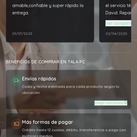
amable,confiable y super rápido la
el servicio téc
entrega.
David. Reparó y
notebook que t
Ver completa
en desuso, dej
01/07/2025
02/04/2025
rendimiento mu
traía de fábrica
BENEFICIOS DE COMPRAR EN TALA PC
Envíos rápidos
Costo y fecha estimada para cada producto según tu
ubicación.
Elegir ubicación
Más formas de pagar
Crédito hasta 12 cuotas, débito, transferencia o pago con
múltiples medios.