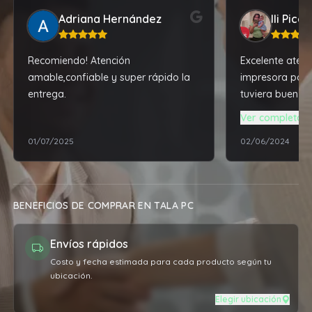
Adriana Hernández
Ili Pica
Recomiendo! Atención
Excelente atenc
amable,confiable y super rápido la
impresora para
entrega.
tuviera buen fu
me dio la mejor
Ver completa
super accesibl
01/07/2025
02/06/2024
solucionarme t
técnico de mi 
tiene varios añ
recomendable el
BENEFICIOS DE COMPRAR EN TALA PC
Envíos rápidos
Costo y fecha estimada para cada producto según tu
ubicación.
Elegir ubicación