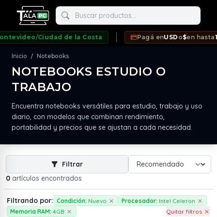
Buscar productos
tevideo
/
Ciudad de la Costa
Pagá en
USD
o
$
en hasta
12 
Inicio
Notebooks
/
NOTEBOOKS ESTUDIO O
TRABAJO
neda
Encuentra notebooks versátiles para estudio, trabajo y uso
diario, con modelos que combinan rendimiento,
portabilidad y precios que se ajustan a cada necesidad.
Filtrar
0
artículos encontrados
Filtrando por:
Condición:
Nuevo
Procesador:
Intel Celeron
Memoria RAM:
4GB
Quitar filtros