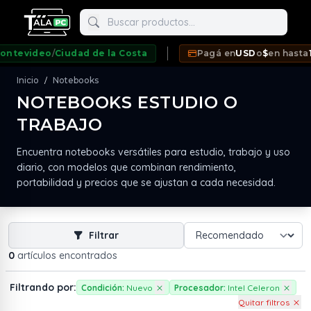
Buscar productos
tevideo
/
Ciudad de la Costa
Pagá en
USD
o
$
en hasta
12 
Inicio
Notebooks
/
NOTEBOOKS ESTUDIO O
TRABAJO
neda
Encuentra notebooks versátiles para estudio, trabajo y uso
diario, con modelos que combinan rendimiento,
portabilidad y precios que se ajustan a cada necesidad.
Filtrar
0
artículos encontrados
Filtrando por:
Condición:
Nuevo
Procesador:
Intel Celeron
Quitar filtros