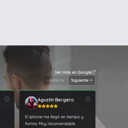
Ver más en Google
Anterior
Siguiente
Agustín Bergero
rya
El iphone me llegó en tiempo y
Rápido y ef
forma. Muy recomendable.
servicio!