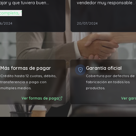
ajar y que tuviera buen
vendedor muy responsable .
ionamiento, Tala PC me dio
recomiendo muchas gracias..
completa
ejor solución a un precio
6/2024
20/07/2024
r accesible. Además de
cionarme todos los
lemas técnico de mi
utadora que ya tiene varios
, super recomendable el
cio.
Más formas de pagar
Garantía oficial
Crédito hasta 12 cuotas, débito,
Cobertura por defectos de
transferencia o pago con
fabricación en todos los
múltiples medios.
productos.
Ver formas de pago
Ver gar