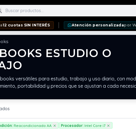
scar productos
uotas SIN INTERÉS
Atención personalizada
por Whats
ooks
BOOKS ESTUDIO O
AJO
books versátiles para estudio, trabajo y uso diario, con mo
miento, portabilidad y precios que se ajustan a cada necesi
rados
dición:
Reacondicionado AA
Procesador:
Intel Core i7