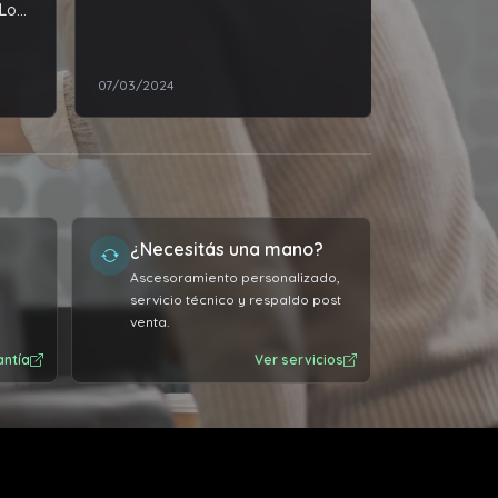
 Lo
07/03/2024
16/08/2024
¿Necesitás una mano?
Ascesoramiento personalizado,
servicio técnico y respaldo post
venta.
antía
Ver servicios