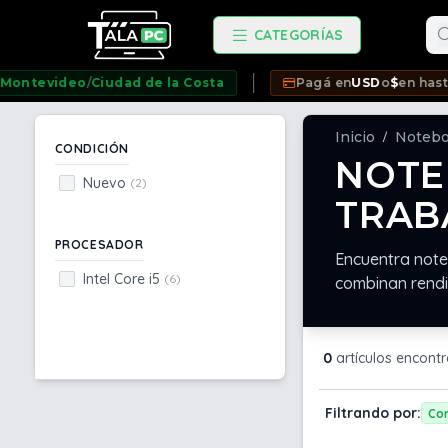
Bu
CATEGORÍAS
evideo
/
Ciudad de la Costa
Pagá en
USD
o
$
en hasta
12 c
Inicio
Noteb
/
CONDICIÓN
NOTE
Nuevo
(2)
TRAB
PROCESADOR
Encuentra note
Intel Core i5
(6)
combinan rendi
0
artículos encont
Filtrando por:
Con