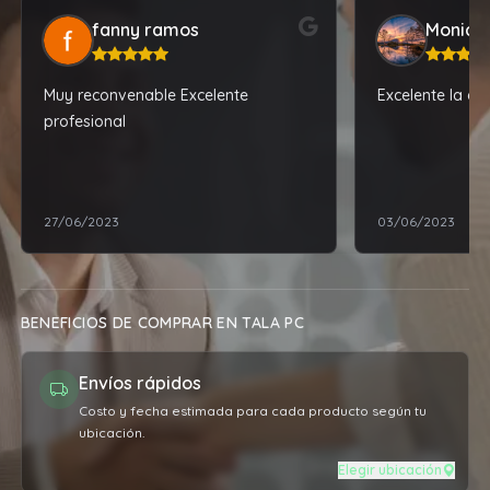
fanny ramos
Monica
Muy reconvenable Excelente
Excelente la ate
profesional
27/06/2023
03/06/2023
BENEFICIOS DE COMPRAR EN TALA PC
Envíos rápidos
Costo y fecha estimada para cada producto según tu
ubicación.
Elegir ubicación