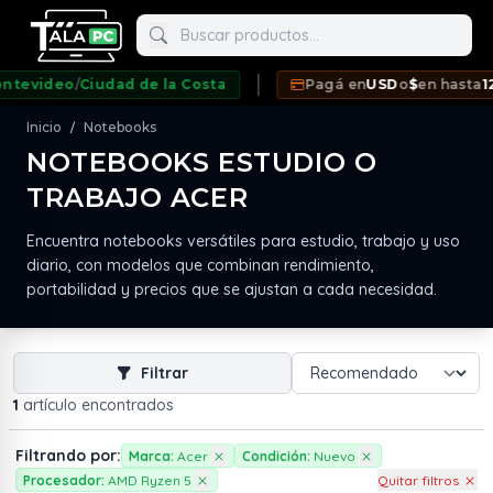
Buscar productos
evideo
/
Ciudad de la Costa
Pagá en
USD
o
$
en hasta
12 c
Inicio
Notebooks
/
NOTEBOOKS ESTUDIO O
TRABAJO ACER
neda
Encuentra notebooks versátiles para estudio, trabajo y uso
diario, con modelos que combinan rendimiento,
portabilidad y precios que se ajustan a cada necesidad.
Filtrar
1
artículo encontrados
Filtrando por:
Marca:
Acer
Condición:
Nuevo
Procesador:
AMD Ryzen 5
Quitar filtros