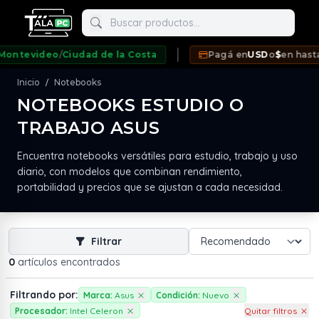
Buscar productos
ntevideo
/
Ciudad de la Costa
Pagá en
USD
o
$
en hasta
1
Inicio
Notebooks
/
NOTEBOOKS ESTUDIO O
TRABAJO ASUS
neda
Encuentra notebooks versátiles para estudio, trabajo y uso
diario, con modelos que combinan rendimiento,
portabilidad y precios que se ajustan a cada necesidad.
Filtrar
0
artículos encontrados
Filtrando por:
Marca:
Asus
Condición:
Nuevo
Procesador:
Intel Celeron
Quitar filtros