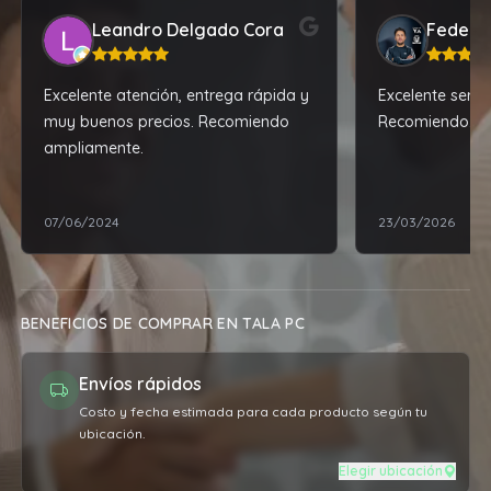
Leandro Delgado Cora
Federic
Excelente atención, entrega rápida y
Excelente servi
muy buenos precios. Recomiendo
Recomiendo.
ampliamente.
07/06/2024
23/03/2026
BENEFICIOS DE COMPRAR EN TALA PC
Envíos rápidos
Costo y fecha estimada para cada producto según tu
ubicación.
Elegir ubicación