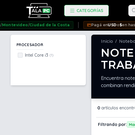
Bu
CATEGORÍAS
tevideo
/
Ciudad de la Costa
Pagá en
USD
o
$
en hasta
12 
Inicio
Noteb
/
PROCESADOR
NOTE
Intel Core i3
(1)
TRAB
Encuentra note
combinan rendi
0
artículos encont
Filtrando por:
Ma