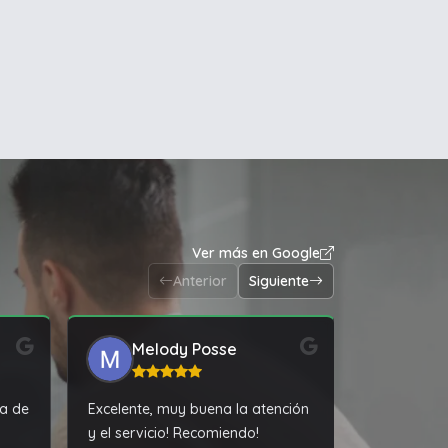
Ver más en Google
Anterior
Siguiente
Melody Posse
ba de
Excelente, muy buena la atención
Excelente a
y el servicio! Recomiendo!
rápida y m