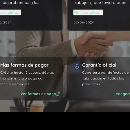
 los problemas y las
trabajar y que tuviera buen
alizaciones que necesitaba
funcionamiento, Tala PC me 
completa
Ver completa
otebook, todo acorde a mis
la mejor solución a un precio
5/2024
02/06/2024
s exigencias profesionales.
super accesible. Además de
lente relación de productos /
solucionarme todos los
 de obra vs el precio
problemas técnico de mi
do por el servicio.
computadora que ya tiene va
amente conforme, la
años, super recomendable el
ina vuela más que nunca.
servicio.
Más formas de pagar
Garantía oficial
agradecido 👏🏼
Crédito hasta 12 cuotas, débito,
Cobertura por defectos de
transferencia o pago con
fabricación en todos los
múltiples medios.
productos.
Ver formas de pago
Ver gar