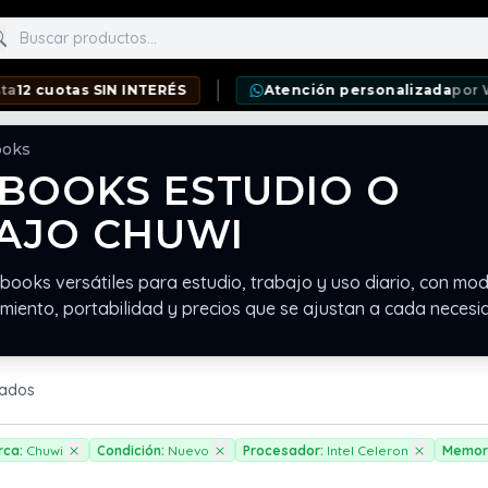
scar productos
cuotas SIN INTERÉS
Atención personalizada
por What
ooks
BOOKS ESTUDIO O
AJO CHUWI
books versátiles para estudio, trabajo y uso diario, con mo
miento, portabilidad y precios que se ajustan a cada necesi
rados
rca:
Chuwi
Condición:
Nuevo
Procesador:
Intel Celeron
Memor