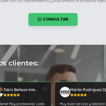
ales son tus requerimientos y buscaremos el producto adec
CONSULTAR
s clientes:
Taki's Belleza Integral
Martín Rodríguez D
lente! Muy profesional, cuida
Muy buen servicio y atención