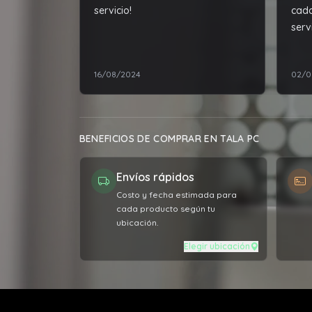
servicio!
cada
serv
la d
16/08/2024
02/0
BENEFICIOS DE COMPRAR EN TALA PC
Envíos rápidos
Costo y fecha estimada para
cada producto según tu
ubicación.
Elegir ubicación