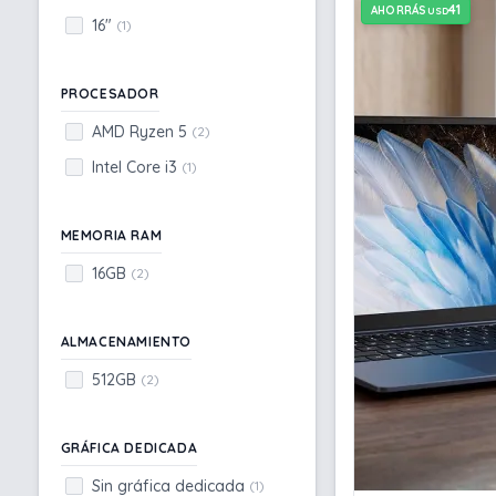
41
AHORRÁS
USD
16"
(1)
PROCESADOR
AMD Ryzen 5
(2)
Intel Core i3
(1)
MEMORIA RAM
16GB
(2)
ALMACENAMIENTO
512GB
(2)
GRÁFICA DEDICADA
Sin gráfica dedicada
(1)