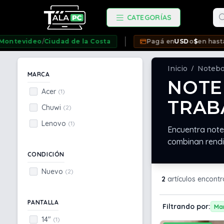
Bu
CATEGORÍAS
ideo
/
Ciudad de la Costa
Pagá en
USD
o
$
en hasta
12 cuo
Inicio
Noteb
/
MARCA
NOTE
Acer
(1)
TRAB
Chuwi
(2)
Lenovo
(1)
Encuentra note
combinan rendi
CONDICIÓN
Nuevo
(2)
2
artículos encont
PANTALLA
Filtrando por:
Ma
14"
(1)