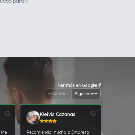
uado para ti.
Ver más en Google
Anterior
Siguiente
j
Kleivis Cazanas
Agu
. Me
Recomiendo mucho a Empresa
El iphone m