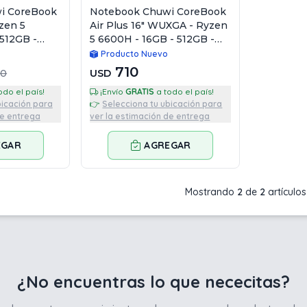
i CoreBook
Notebook Chuwi CoreBook
yzen 5
Air Plus 16" WUXGA - Ryzen
512GB -
5 6600H - 16GB - 512GB -
Win11 Pro
Producto Nuevo
710
20
USD
a todo el país!
¡Envío
GRATIS
a todo el país!
bicación para
👉
Selecciona tu ubicación para
de entrega
ver la estimación de entrega
EGAR
AGREGAR
Mostrando
2
de
2
artículos
¿No encuentras lo que nececitas?