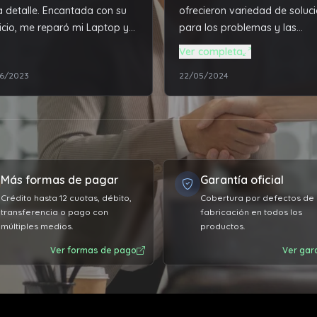
 detalle. Encantada con su
ofrecieron variedad de soluc
icio, me reparó mi Laptop y
para los problemas y las
ejo impecable
actualizaciones que necesita
Ver completa
mi notebook, todo acorde a 
6/2023
22/05/2024
altas exigencias profesionale
Excelente relación de produc
mano de obra vs el precio
pagado por el servicio.
Sumamente conforme, la
máquina vuela más que nunc
Más formas de pagar
Garantía oficial
Muy agradecido 👏🏼
Crédito hasta 12 cuotas, débito,
Cobertura por defectos de
transferencia o pago con
fabricación en todos los
múltiples medios.
productos.
Ver formas de pago
Ver gar