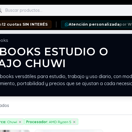
scar productos
tas SIN INTERÉS
Atención personalizada
por WhatsAp
ooks
BOOKS ESTUDIO O
AJO CHUWI
books versátiles para estudio, trabajo y uso diario, con mo
miento, portabilidad y precios que se ajustan a cada necesi
rados
rca:
Chuwi
Procesador:
AMD Ryzen 5