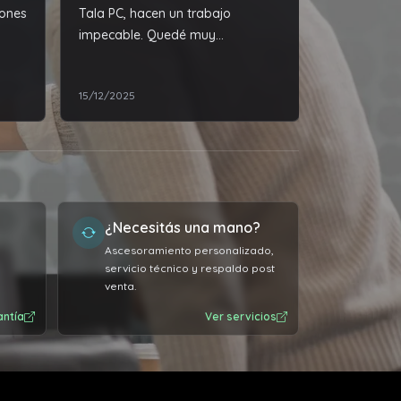
iones
Tala PC, hacen un trabajo
forma. Muy
impecable. Quedé muy
ba
complacida con la reparación de
mis
mi laptop.
15/12/2025
07/03/2024
s.
tos /
a.
¿Necesitás una mano?
Ascesoramiento personalizado,
servicio técnico y respaldo post
venta.
antía
Ver servicios