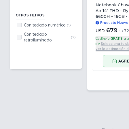
Notebook Chuw
Air 14" FHD - R
OTROS FILTROS
6600H - 16GB - 
Win11 Pro
Producto Nuevo
Con teclado numérico
(1)
679
USD
7
USD
Con teclado
(2)
¡Envío
GRATIS
retroiluminado
👉
Selecciona tu u
ver la estimación 
AGR