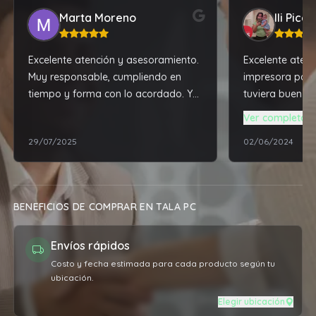
Marta Moreno
Ili Pica
Excelente atención y asesoramiento.
Excelente atenc
Muy responsable, cumpliendo en
impresora para
tiempo y forma con lo acordado. Y
tuviera buen fu
además, tiene los mejores precios de
me dio la mejor
Ver completa
la zona. 100% recomendable!!!
super accesibl
29/07/2025
02/06/2024
solucionarme t
técnico de mi 
tiene varios añ
recomendable el
BENEFICIOS DE COMPRAR EN TALA PC
Envíos rápidos
Costo y fecha estimada para cada producto según tu
ubicación.
Elegir ubicación