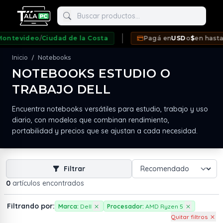
Buscar productos
tevideo
/
Ciudad de la Costa
Pagá en
USD
o
$
en hasta
12
Inicio
Notebooks
/
NOTEBOOKS ESTUDIO O
TRABAJO DELL
neda
Encuentra notebooks versátiles para estudio, trabajo y uso
diario, con modelos que combinan rendimiento,
portabilidad y precios que se ajustan a cada necesidad.
Filtrar
0
artículos encontrados
Filtrando por:
Marca:
Dell
Procesador:
AMD Ryzen 5
Quitar filtros