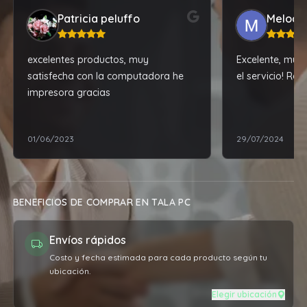
Patricia peluffo
Melody
excelentes productos, muy
Excelente, muy 
satisfecha con la computadora he
el servicio! Re
impresora gracias
01/06/2023
29/07/2024
BENEFICIOS DE COMPRAR EN TALA PC
Envíos rápidos
Costo y fecha estimada para cada producto según tu
ubicación.
Elegir ubicación