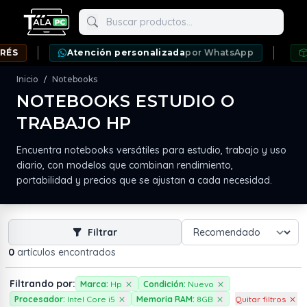
Buscar productos
S
Atención personalizada
por WhatsApp
EN
Inicio
Notebooks
/
NOTEBOOKS ESTUDIO O
TRABAJO HP
neda
Encuentra notebooks versátiles para estudio, trabajo y uso
diario, con modelos que combinan rendimiento,
portabilidad y precios que se ajustan a cada necesidad.
Filtrar
0
artículos encontrados
Filtrando por:
Marca:
Hp
Condición:
Nuevo
Procesador:
Intel Core i5
Memoria RAM:
8GB
Quitar filtros