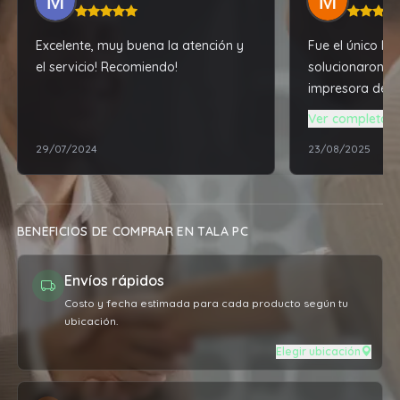
Excelente, muy buena la atención y
Fue el único l
el servicio! Recomiendo!
solucionaron q
impresora de f
enviar al interio
Ver completa
siguiente . . El señor se tomó la
29/07/2024
23/08/2025
molestia de ll
yo al otro día 
poder terminar
importante . Po
BENEFICIOS DE COMPRAR EN TALA PC
después me pas
día a ver si ha
Envíos rápidos
. La atención 12 
Costo y fecha estimada para cada producto según tu
ubicación.
Elegir ubicación