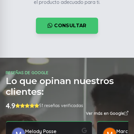
el producto adecuado para ti.
CONSULTAR
RESEÑAS DE GOOGLE
Lo que opinan nuestros
clientes:
4.9
51 reseñas verificadas
Ver más en Google
Melody Posse
Marcos