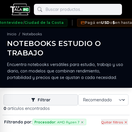
Buscar productos
tevideo
/
Ciudad de la Costa
Pagá en
USD
o
$
en hasta
12
Inicio
Notebooks
/
NOTEBOOKS ESTUDIO O
TRABAJO
neda
Encuentra notebooks versátiles para estudio, trabajo y uso
diario, con modelos que combinan rendimiento,
portabilidad y precios que se ajustan a cada necesidad.
Filtrar
0
artículos encontrados
Filtrando por:
Procesador:
AMD Ryzen 7
Quitar filtros