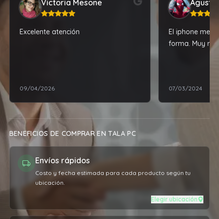
Victoria Mesone
Agustín
Excelente atención
El iphone me ll
forma. Muy re
09/04/2026
07/03/2024
BENEFICIOS DE COMPRAR EN TALA PC
Envíos rápidos
Costo y fecha estimada para cada producto según tu
ubicación.
Elegir ubicación