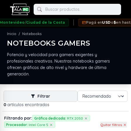
Buscar productos
ntevideo
/
Ciudad de la Costa
Pagá en
USD
o
$
en hasta
1
Inicio
Notebooks
/
NOTEBOOKS GAMERS
neda
Potencia y velocidad para gamers exigentes y
profesionales creativos. Nuestras notebooks gamers
ofrecen gráficos de alto nivel y hardware de última
generación.
Filtrar
0
artículos encontrados
Filtrando por:
Gráfica dedicada:
RTX 2050
Procesador:
Intel Core 5
Quitar filtros