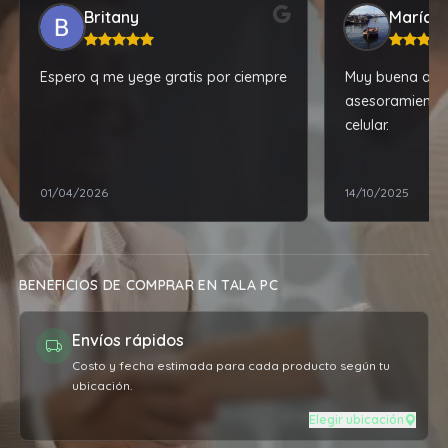
Britany
María 
Espero q me yege gratis por ciempre
Muy buena aten
asesoramiento 
celular.
01/04/2026
14/10/2025
BENEFICIOS DE COMPRAR EN TALA PC
Envíos rápidos
Costo y fecha estimada para cada producto según tu
ubicación.
Elegir ubicación