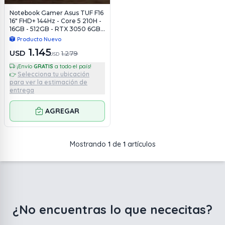
Notebook Gamer Asus TUF F16
16" FHD+ 144Hz - Core 5 210H -
16GB - 512GB - RTX 3050 6GB -
Win11
Producto Nuevo
1.145
USD
1.279
USD
¡Envío
GRATIS
a todo el país!
Selecciona tu ubicación
👉
para ver la estimación de
entrega
AGREGAR
Mostrando
1
de
1
artículos
¿No encuentras lo que nececitas?