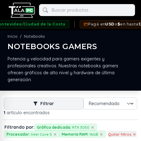
Buscar productos
evideo
/
Ciudad de la Costa
Pagá en
USD
o
$
en hasta
12 c
Inicio
Notebooks
/
NOTEBOOKS GAMERS
Potencia y velocidad para gamers exigentes y
neda
profesionales creativos. Nuestras notebooks gamers
ofrecen gráficos de alto nivel y hardware de última
generación.
Filtrar
1
artículo encontrados
Filtrando por:
Gráfica dedicada:
RTX 3050
Procesador:
Intel Core 5
Memoria RAM:
16GB
Quitar filtros