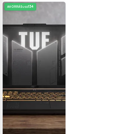
134
AHORRÁS
USD