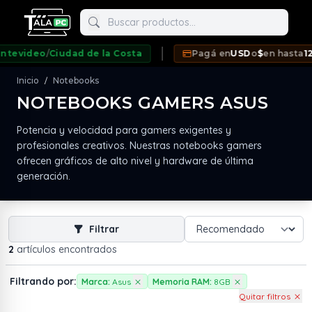
Buscar productos
video
/
Ciudad de la Costa
Pagá en
USD
o
$
en hasta
12 c
Inicio
Notebooks
/
NOTEBOOKS GAMERS ASUS
neda
Potencia y velocidad para gamers exigentes y
profesionales creativos. Nuestras notebooks gamers
ofrecen gráficos de alto nivel y hardware de última
generación.
Filtrar
2
artículos encontrados
Filtrando por:
Marca:
Asus
Memoria RAM:
8GB
Quitar filtros