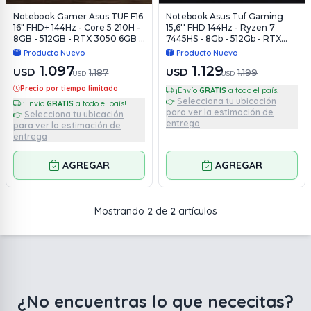
Notebook Gamer Asus TUF F16
Notebook Asus Tuf Gaming
16" FHD+ 144Hz - Core 5 210H -
15,6'' FHD 144Hz - Ryzen 7
8GB - 512GB - RTX 3050 6GB -
7445HS - 8Gb - 512Gb - RTX
Win11
3050 4Gb - Win11
Producto Nuevo
Producto Nuevo
1.097
1.129
USD
USD
1.187
1.199
USD
USD
Precio por tiempo limitado
¡Envío
GRATIS
a todo el país!
Selecciona tu ubicación
👉
¡Envío
GRATIS
a todo el país!
para ver la estimación de
Selecciona tu ubicación
👉
entrega
para ver la estimación de
entrega
AGREGAR
AGREGAR
Mostrando
2
de
2
artículos
¿No encuentras lo que nececitas?