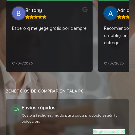
Britany
Adrian
Espero q me yege gratis por ciempre
Recomiendo! At
amable,confiabl
entrega.
01/04/2026
01/07/2025
BENEFICIOS DE COMPRAR EN TALA PC
Envíos rápidos
Costo y fecha estimada para cada producto según tu
ubicación.
Elegir ubicación