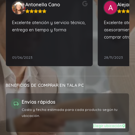
Antonella Cano
Alejand
Excelente atención y servicio técnico,
Excelente atenc
entrega en tiempo y forma
asesoramiento
comprar otro ce
recomendacion
mejor, por poc
01/06/2023
28/11/2023
cuanto al prod
expectativas.
BENEFICIOS DE COMPRAR EN TALA PC
Envíos rápidos
Costo y fecha estimada para cada producto según tu
ubicación.
Elegir ubicación