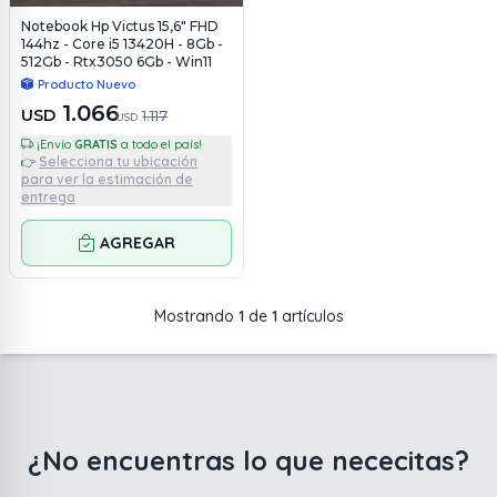
Notebook Hp Victus 15,6" FHD
144hz - Core i5 13420H - 8Gb -
512Gb - Rtx3050 6Gb - Win11
Producto Nuevo
1.066
USD
1.117
USD
¡Envío
GRATIS
a todo el país!
Selecciona tu ubicación
👉
para ver la estimación de
entrega
AGREGAR
Mostrando
1
de
1
artículos
¿No encuentras lo que nececitas?