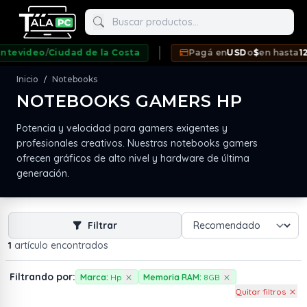
Buscar productos
evideo
/
Ciudad de la Costa
Pagá en
USD
o
$
en hasta
12 c
Inicio
Notebooks
/
NOTEBOOKS GAMERS HP
Potencia y velocidad para gamers exigentes y
neda
profesionales creativos. Nuestras notebooks gamers
ofrecen gráficos de alto nivel y hardware de última
generación.
Filtrar
1
artículo encontrados
Filtrando por:
Marca:
Hp
Memoria RAM:
8GB
Quitar filtros