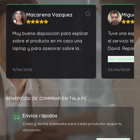
Macarena Vazquez
Miguel 
Muy buena disposición para explicar
Tuve una experi
sobre el producto en mi caso una
el servicio téc
laptop y para asesorar sobre la
David. Reparó y
misma
notebook que t
Ver completa
en desuso, dej
11/06/2025
02/04/2025
rendimiento mu
traía de fábrica
BENEFICIOS DE COMPRAR EN TALA PC
Envíos rápidos
Costo y fecha estimada para cada producto según tu
ubicación.