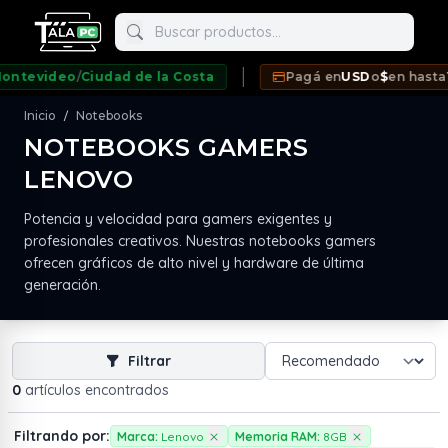
Buscar productos
tevideo
/
Ciudad de la Costa
Pagá en
USD
o
$
en hasta
12
Inicio
Notebooks
/
NOTEBOOKS GAMERS
LENOVO
neda
Potencia y velocidad para gamers exigentes y
profesionales creativos. Nuestras notebooks gamers
ofrecen gráficos de alto nivel y hardware de última
generación.
Filtrar
0
artículos encontrados
Filtrando por:
Marca:
Lenovo
Memoria RAM:
8GB