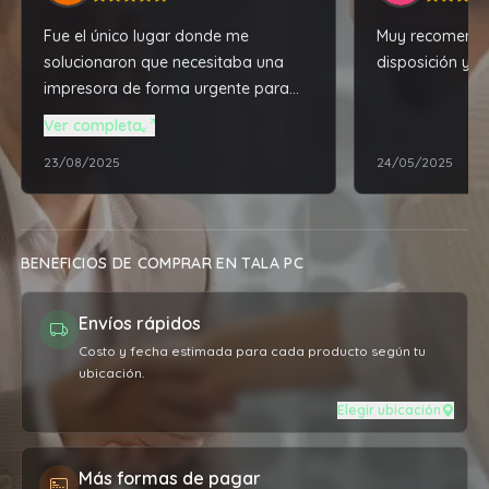
Fue el único lugar donde me
Muy recomenda
solucionaron que necesitaba una
disposición y b
impresora de forma urgente para
enviar al interior.y yo recibirla al día
Ver completa
siguiente . . El señor se tomó la
23/08/2025
24/05/2025
molestia de llamar a Epson para que
yo al otro día tuviese la impresora y
poder terminar un trabajo
importante . Por si fuese poco
BENEFICIOS DE COMPRAR EN TALA PC
después me pasó mensaje al otro
día a ver si había recibido el paquete
Envíos rápidos
. La atención 12 de 10 !!
Costo y fecha estimada para cada producto según tu
ubicación.
Elegir ubicación
Más formas de pagar