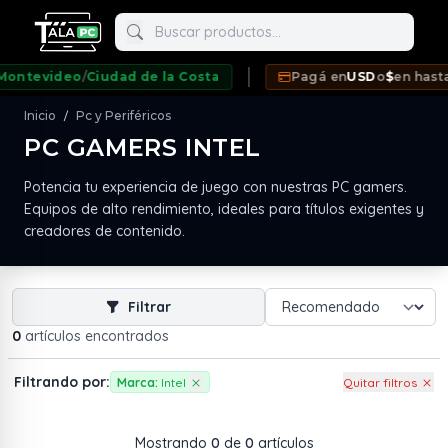
Buscar productos
ntevideo
/
Ciudad de la Costa
Pagá en
USD
o
$
en hasta
1
Inicio
Pc y Periféricos
/
PC GAMERS INTEL
neda
Potencia tu experiencia de juego con nuestras PC gamers.
Equipos de alto rendimiento, ideales para títulos exigentes y
creadores de contenido.
Filtrar
0
artículos encontrados
Filtrando por:
Marca:
Intel
Quitar filtros
Mostrando
0
de
0
artículos