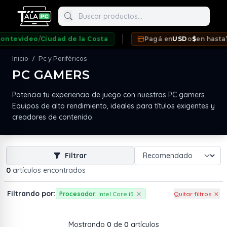
Buscar productos
tevideo
/
Ciudad de la Costa
Pagá en
USD
o
$
en hasta
12
Inicio
Pc y Periféricos
/
PC GAMERS
neda
Potencia tu experiencia de juego con nuestras PC gamers.
Equipos de alto rendimiento, ideales para títulos exigentes y
creadores de contenido.
Filtrar
0
artículos encontrados
Filtrando por:
Procesador:
Intel Core i5
Quitar filtros
Mostrando
0
de
0
artículos