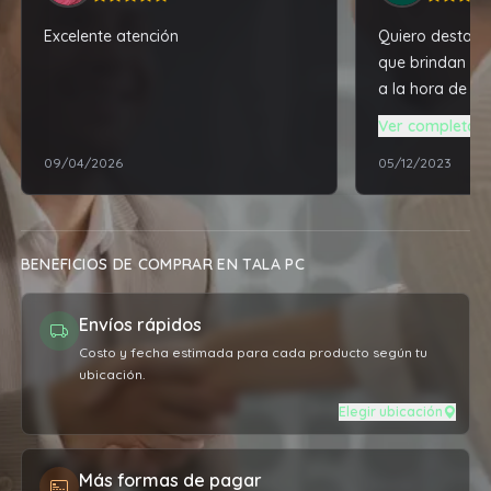
Excelente atención
Quiero destacar
que brindan y l
a la hora de c
una notebook A
Ver completa
tremenda máqu
09/04/2026
05/12/2023
esperaba. Una v
depósito ya me 
estar la compr
retirar y no hu
BENEFICIOS DE COMPRAR EN TALA PC
inconveniente, 
como me lo dij
Envíos rápidos
contenta con l
atención que br
Costo y fecha estimada para cada producto según tu
ubicación.
recomiendo al
Elegir ubicación
Más formas de pagar