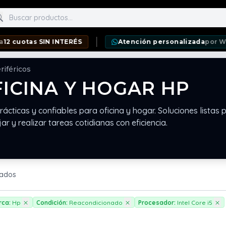
scar productos
uotas SIN INTERÉS
Atención personalizada
por Whats
riféricos
FICINA Y HOGAR HP
ácticas y confiables para oficina y hogar. Soluciones listas 
ar y realizar tareas cotidianas con eficiencia.
rados
rca:
Hp
Condición:
Reacondicionado
Procesador:
Intel Core i5