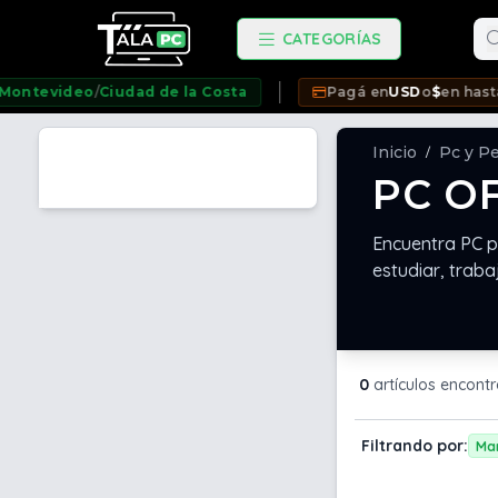
Bu
CATEGORÍAS
evideo
/
Ciudad de la Costa
Pagá en
USD
o
$
en hasta
12 c
Inicio
Pc y Pe
/
PC O
Encuentra PC pr
estudiar, trabaj
0
artículos encont
Filtrando por:
Ma