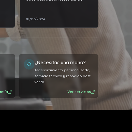
18/07/2024
23/03/2026
¿Necesitás una mano?
Ascesoramiento personalizado,
servicio técnico y respaldo post
venta.
antía
Ver servicios