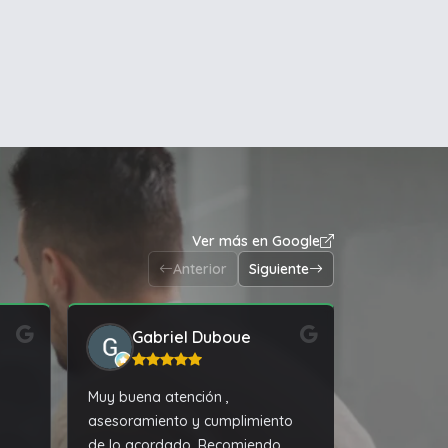
Ver más en Google
Anterior
Siguiente
Gabriel Duboue
Fed
Muy buena atención ,
Excelente s
asesoramiento y cumplimiento
Recomiend
de lo acordado. Recomiendo