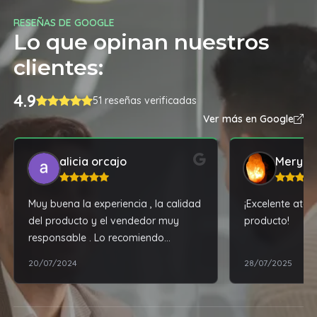
RESEÑAS DE GOOGLE
Lo que opinan nuestros
clientes:
4.9
51 reseñas verificadas
Ver más en Google
alicia orcajo
Mery
Muy buena la experiencia , la calidad
¡Excelente ate
del producto y el vendedor muy
producto!
responsable . Lo recomiendo
muchas gracias..
20/07/2024
28/07/2025