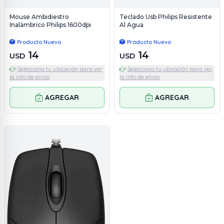
Mouse Ambidiestro
Teclado Usb Philips Resistente
Inalámbrico Philips 1600dpi
Al Agua
Producto Nuevo
Producto Nuevo
14
14
USD
USD
👉
Selecciona tu ubicación para ver
👉
Selecciona tu ubicación para ver
la info de envío
la info de envío
AGREGAR
AGREGAR