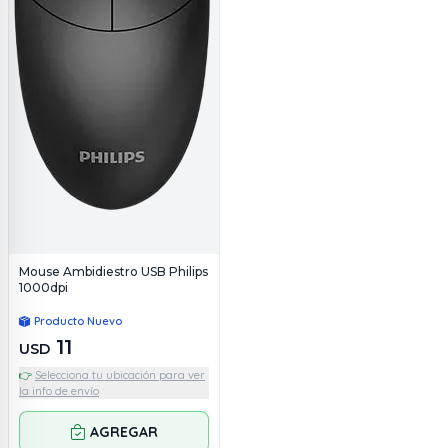
Mouse Ambidiestro USB Philips
1000dpi
Producto Nuevo
11
USD
👉
Selecciona tu ubicación para ver
la info de envío
AGREGAR