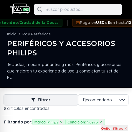
Buscar productos
video
/
Ciudad de la Costa
Pagá en
USD
o
$
en hasta
12 cu
Inicio
Pc y Periféricos
/
PERIFÉRICOS Y ACCESORIOS
PHILIPS
neda
Teclados, mouse, parlantes y más. Periféricos y accesorios
que mejoran tu experiencia de uso y completan tu set de
PC.
Filtrar
3
artículos encontrados
Filtrando por:
Marca:
Philips
Condición:
Nuevo
Quitar filtros