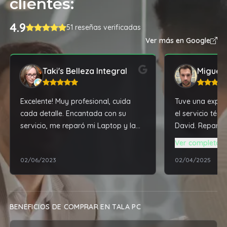
clientes:
4.9
51 reseñas verificadas
Ver más en Google
Taki's Belleza Integral
Miguel 
Excelente! Muy profesional, cuida
Tuve una experi
cada detalle. Encantada con su
el servicio téc
servicio, me reparó mi Laptop y la
David. Reparó y
dejo impecable
notebook que t
Ver completa
en desuso, dej
02/06/2023
02/04/2025
rendimiento mu
traía de fábrica
BENEFICIOS DE COMPRAR EN TALA PC