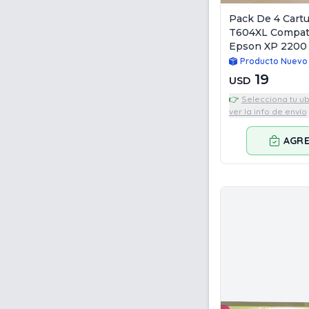
Pack De 4 Cartu
T604XL Compati
Epson XP 2200
Producto Nuevo
19
USD
👉
Selecciona tu u
ver la info de envío
AGR