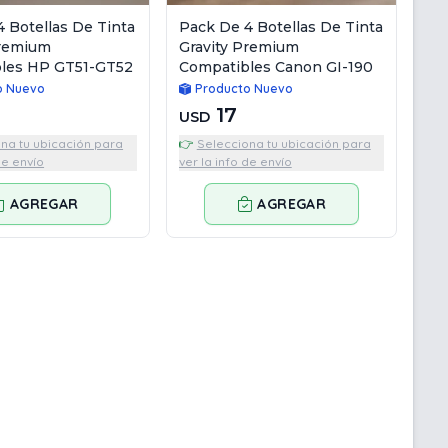
 Botellas De Tinta
Pack De 4 Botellas De Tinta
Premium
Gravity Premium
les HP GT51-GT52
Compatibles Canon GI-190
o Nuevo
Producto Nuevo
17
USD
na tu ubicación para
👉
Selecciona tu ubicación para
de envío
ver la info de envío
AGREGAR
AGREGAR