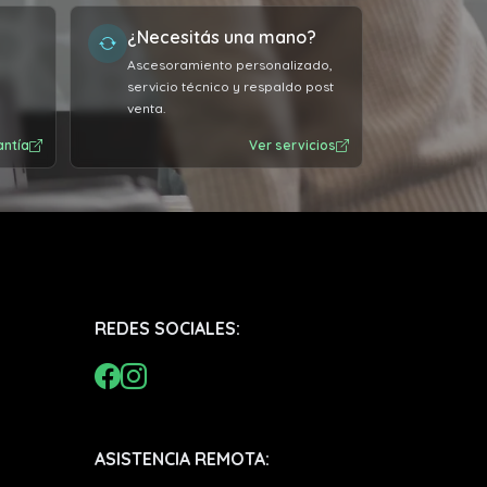
¿Necesitás una mano?
Ascesoramiento personalizado,
servicio técnico y respaldo post
venta.
antía
Ver servicios
REDES SOCIALES:
ASISTENCIA REMOTA: