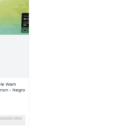
ble Wam
non - Negro
bicación para