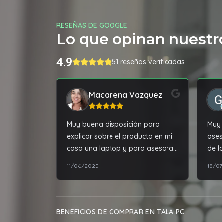
RESEÑAS DE GOOGLE
Lo que opinan nuestro
4.9
51 reseñas verificadas
Macarena Vazquez
Muy buena disposición para
Muy 
explicar sobre el producto en mi
ases
caso una laptop y para asesorar
de l
sobre la misma
11/06/2025
18/0
BENEFICIOS DE COMPRAR EN TALA PC