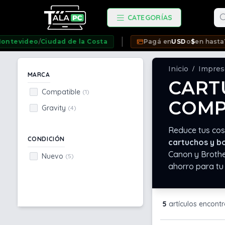
Bu
CATEGORÍAS
ideo
/
Ciudad de la Costa
Pagá en
USD
o
$
en hasta
12 cuo
Inicio
Impres
/
MARCA
CART
Compatible
(1)
COMP
Gravity
(4)
Reduce tus cost
CONDICIÓN
cartuchos y bo
Canon y Brother
Nuevo
(5)
ahorro para tu 
5
artículos encont