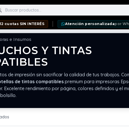
scar productos
tas SIN INTERÉS
Atención personalizada
por WhatsAp
oras e Insumos
UCHOS Y TINTAS
ATIBLES
os de impresión sin sacrificar la calidad de tus trabajos. C
tellas de tintas compatibles
premium para impresoras Epso
. Excelente rendimiento por página, colores definidos y el 
bolsillo.
rados