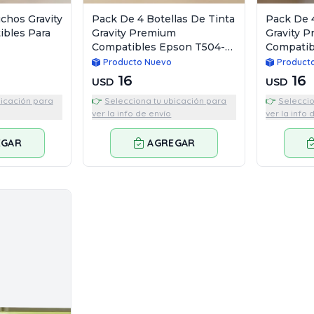
chos Gravity
Pack De 4 Botellas De Tinta
Pack De 4
bles Para
Gravity Premium
Gravity 
Compatibles Epson T504-
Compatib
T544
Producto Nuevo
Product
16
16
USD
USD
bicación para
👉
Selecciona tu ubicación para
👉
Seleccio
ver la info de envío
ver la info 
EGAR
AGREGAR