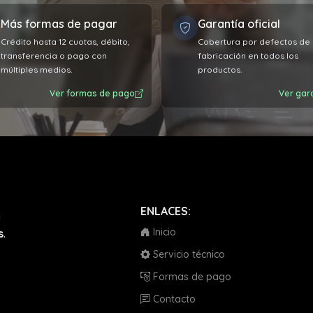
Más formas de pagar
Garantía oficial
Crédito hasta 12 cuotas, débito,
Cobertura por defectos de
transferencia o pago con
fabricación en todos los
múltiples medios.
productos.
Ver formas de pago
Ver gar
ENLACES:
a
Inicio
s
.
Servicio técnico
Formas de pago
Contacto