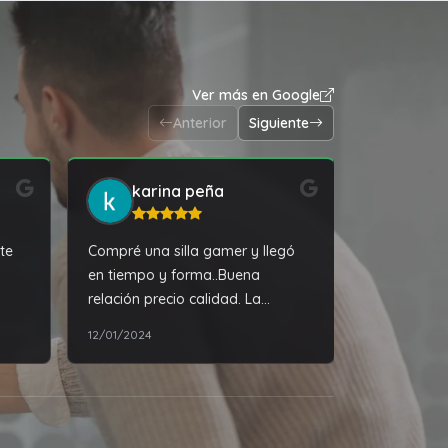
Ver más en Google
Anterior
Siguiente
karina peña
Vic
te
Compré una silla gamer y llegó
Excelente a
en tiempo y forma..Buena
relación precio calidad. La
atención excelente Recomiendo!!
12/01/2024
09/04/2026