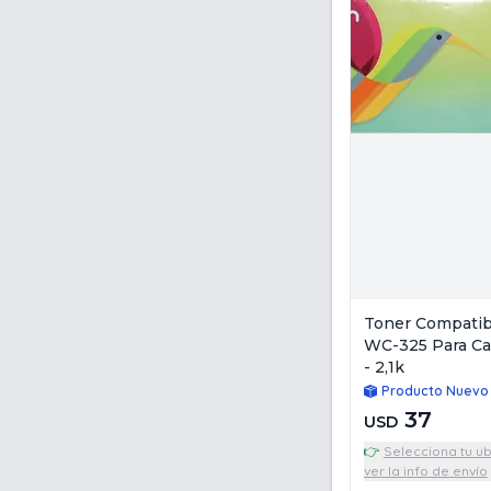
Toner Compati
WC-325 Para Ca
- 2,1k
Producto Nuevo
37
USD
👉
Selecciona tu u
ver la info de envío