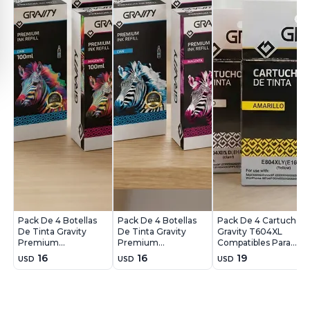
Pack De 4 Botellas
Pack De 4 Botellas
Pack De 4 Cartuchos
De Tinta Gravity
De Tinta Gravity
Gravity T604XL
Premium
Premium
Compatibles Para
Compatibles Epson
Compatibles HP
Epson XP 2200
16
16
19
USD
USD
USD
T504-T544
GT51-GT52