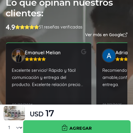
Lo que opinan nuestros
clientes:
4.9
51 reseñas verificadas
Ver más en Google
Emanuel Melian
Adrian
Excelente servicio! Rápido y fácil
Recomiendo! At
comunicación y entrega del
amable,confiabl
producto. Excelente relación precio
entrega.
calidad.
09/07/2024
01/07/2025
17
USD
AGREGAR
BENEFICIOS DE COMPRAR EN TALA PC