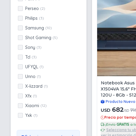
Perseo
(2)
Philips
(3)
Samsung
(10)
Shot Gaming
(5)
Sony
(3)
Tcl
(3)
UFYQL
(1)
Unno
(1)
Notebook Asus
X-lizzard
(1)
X1504VA 15,6" F
120U - 8Gb - 51
Xfx
(1)
Producto Nuevo
Xiaomi
(12)
682
USD
71
USD
Yxk
(1)
Precio por tiemp
¡Envío
GRATIS
👉
Selecciona tu u
ver la estimación 