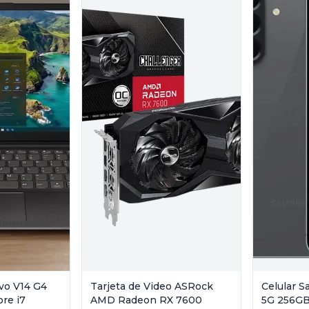
vo V14 G4
Tarjeta de Video ASRock
Celular 
ore i7
AMD Radeon RX 7600
5G 256GB