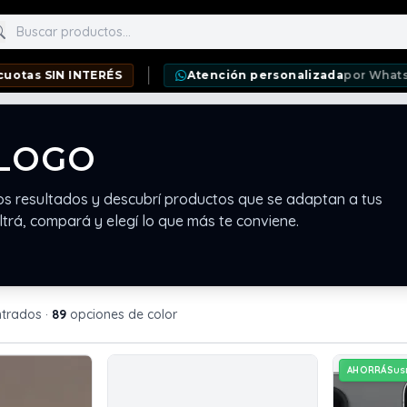
scar productos
 INTERÉS
Atención personalizada
por WhatsApp
LOGO
os resultados y descubrí productos que se adaptan a tus
ltrá, compará y elegí lo que más te conviene.
ntrados
·
89
opciones de color
AHORRÁS
US