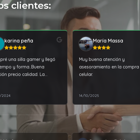
s clientes:
karina peña
María Massa
ré una silla gamer y llegó
Muy buena atención y
iempo y forma..Buena
asesoramiento en la compra 
ción precio calidad. La
celular.
ción excelente Recomiendo!!
1/2024
14/10/2025