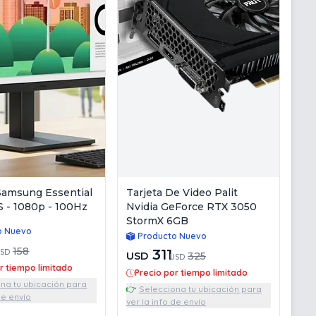
Samsung Essential
Tarjeta De Video Palit
S - 1080p - 100Hz
Nvidia GeForce RTX 3050
StormX 6GB
o Nuevo
Producto Nuevo
158
311
SD
USD
325
USD
r tiempo limitado
Precio por tiempo limitado
na tu ubicación para
👉
Selecciona tu ubicación para
de envío
ver la info de envío