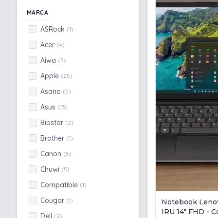
MARCA
ASRock
(1)
Acer
(4)
Aiwa
(3)
Apple
(25)
Asano
(5)
Asus
(13)
Biostar
(2)
Brother
(1)
Canon
(5)
Chuwi
(5)
Compatible
(1)
Cougar
(1)
Notebook Leno
IRU 14" FHD - C
Dell
(2)