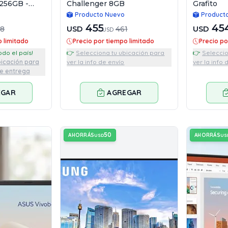
 256GB -
Challenger 8GB
Grafito
Producto Nuevo
Product
455
45
68
USD
461
USD
USD
o limitado
Precio por tiempo limitado
Precio po
a todo el país!
👉
Selecciona tu ubicación para
👉
Seleccio
bicación para
ver la info de envío
ver la info 
de entrega
EGAR
AGREGAR
50
AHORRÁS
AHORRÁS
USD
US