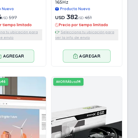
165Hz
o Nuevo
Producto Nuevo
4
382
597
USD
451
USD
USD
r tiempo limitado
Precio por tiempo limitado
na tu ubicación para
👉
Selecciona tu ubicación para
de envío
ver la info de envío
AGREGAR
AGREGAR
46
14
AHORRÁS
D
USD