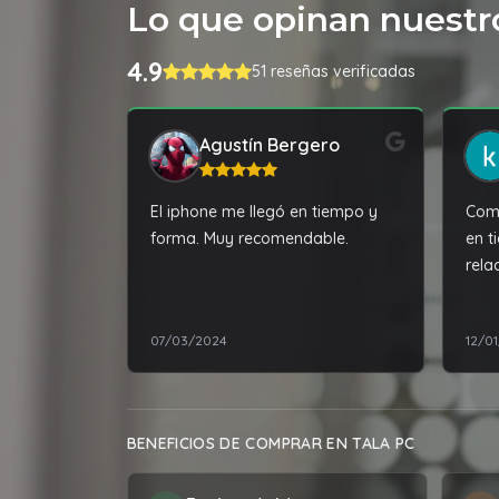
Lo que opinan nuestro
4.9
51 reseñas verificadas
Agustín Bergero
El iphone me llegó en tiempo y
Comp
forma. Muy recomendable.
en t
rela
aten
07/03/2024
12/0
BENEFICIOS DE COMPRAR EN TALA PC