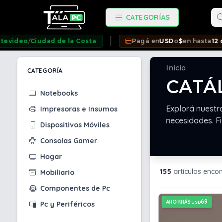
Bu
CATEGORÍAS
udad de la Costa
Pagá en
USD
o
$
en hasta
12 cuotas SIN
Inicio
CATEGORÍA
CATÁ
Notebooks
Explorá nuestr
Impresoras e Insumos
necesidades. Fi
Dispositivos Móviles
Consolas Gamer
Hogar
155
artículos enco
Mobiliario
Componentes de Pc
69
AHORRÁS
USD
Pc y Periféricos