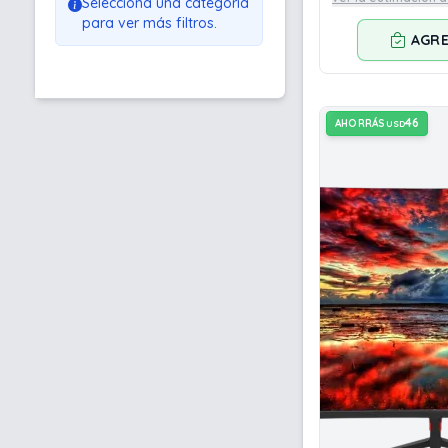
Selecciona una categoría
para ver más filtros.
AGR
46
AHORRÁS
USD