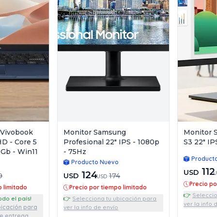
 Vivobook
Monitor Samsung
Monitor 
HD - Core 5
Profesional 22" IPS - 1080p
S3 22" IP
2Gb - Win11
- 75Hz
Product
Producto Nuevo
112
USD
124
U
9
USD
174
USD
Precio po
o limitado
Precio por tiempo limitado
👉
Seleccio
a todo el país!
👉
Selecciona tu ubicación para
ver la info 
bicación para
ver la info de envío
de entrega