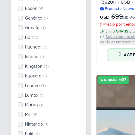
13620H - 8GB -
Win11
Epson
(4)
Producto Nuevo
699
USD
7
Genérica
(1)
USD
Precio por tiemp
Gravity
(4)
¡Envío
GRATIS
👉
Selecciona tu u
Hp
(10)
ver la estimación 
Hyundai
(2)
AGR
Inno3d
(1)
Kingston
(3)
Kyocera
(1)
37
AHORRÁS
USD
Lenovo
(8)
Lumax
(1)
Marvo
(1)
Msi
(4)
Nintendo
(1)
Palit
(3)