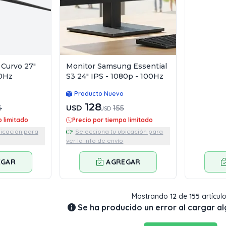
 Curvo 27"
Monitor Samsung Essential
00Hz
S3 24" IPS - 1080p - 100Hz
Producto Nuevo
128
4
USD
155
USD
o limitado
Precio por tiempo limitado
bicación para
👉
Selecciona tu ubicación para
ver la info de envío
EGAR
AGREGAR
Mostrando
12
de
155
artícul
Se ha producido un error al cargar a