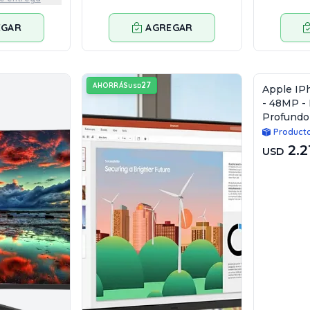
EGAR
AGREGAR
27
AHORRÁS
USD
Apple IP
- 48MP - 
Profundo
Product
2.2
USD