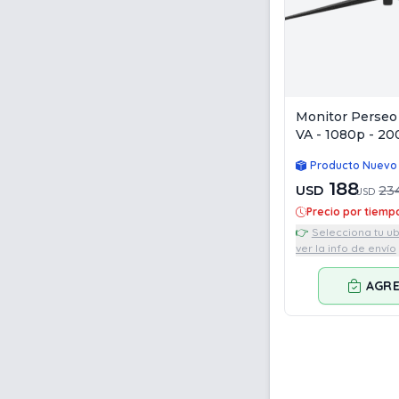
Monitor Perseo
VA - 1080p - 2
Producto Nuevo
188
USD
23
USD
Precio por tiemp
👉
Selecciona tu u
ver la info de envío
AGR