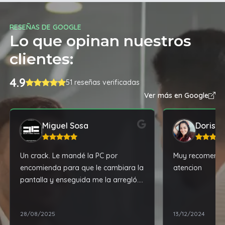
RESEÑAS DE GOOGLE
Lo que opinan nuestros
clientes:
4.9
51 reseñas verificadas
Ver más en Google
Miguel Sosa
Doris Vi
Un crack. Le mandé la PC por
Muy recomendab
encomienda para que le cambiara la
atencion
pantalla y enseguida me la arregló.
Todo rápido, seguro y sin
complicaciones. 100% recomendable
28/08/2025
13/12/2024