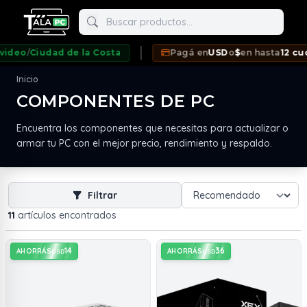
Buscar productos
Ciudad de la Costa
Pagá en
USD
o
$
en hasta
12 cuotas S
Inicio
COMPONENTES DE PC
neda
Encuentra los componentes que necesitas para actualizar o
armar tu PC con el mejor precio, rendimiento y respaldo.
Filtrar
11
artículos encontrados
14
36
AHORRÁS
AHORRÁS
USD
USD