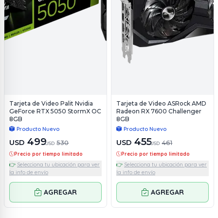
Tarjeta de Video Palit Nvidia
Tarjeta de Video ASRock AMD
GeForce RTX 5050 StormX OC
Radeon RX 7600 Challenger
8GB
8GB
Producto Nuevo
Producto Nuevo
499
455
USD
USD
530
461
USD
USD
Precio por tiempo limitado
Precio por tiempo limitado
👉
Selecciona tu ubicación para ver
👉
Selecciona tu ubicación para ver
la info de envío
la info de envío
AGREGAR
AGREGAR