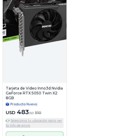
Tarjeta de Video Inno3d Nvidia
GeForce RTX 5050 Twin X2
8GB
Producto Nuevo
483
USD
510
USD
👉
Selecciona tu ubicación para ver
la info de envío