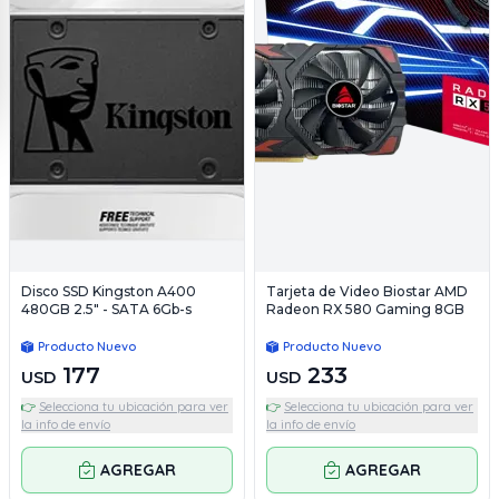
Disco SSD Kingston A400
Tarjeta de Video Biostar AMD
480GB 2.5" - SATA 6Gb-s
Radeon RX 580 Gaming 8GB
Producto Nuevo
Producto Nuevo
177
233
USD
USD
👉
Selecciona tu ubicación para ver
👉
Selecciona tu ubicación para ver
la info de envío
la info de envío
AGREGAR
AGREGAR