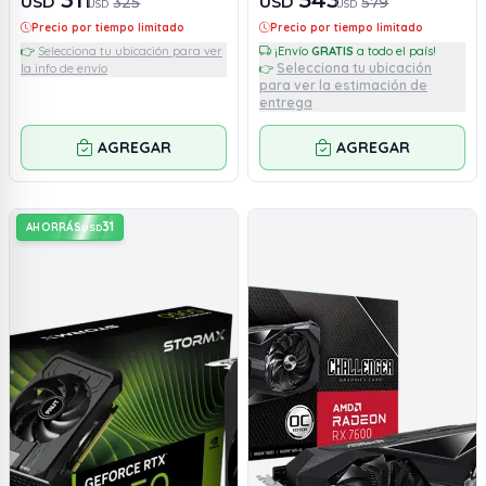
311
543
USD
USD
325
579
USD
USD
Precio por tiempo limitado
Precio por tiempo limitado
👉
Selecciona tu ubicación para ver
¡Envío
GRATIS
a todo el país!
Selecciona tu ubicación
la info de envío
👉
para ver la estimación de
entrega
AGREGAR
AGREGAR
31
AHORRÁS
USD