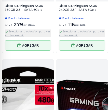
Disco SSD Kingston A400
Disco SSD Kingston A400
960GB 2.5" - SATA 6Gb-s
240GB 2.5" - SATA 6Gb-s
Producto Nuevo
Producto Nuevo
279
116
USD
USD
289
129
USD
USD
👉
Selecciona tu ubicación para ver
👉
Selecciona tu ubicación para ver
la info de envío
la info de envío
AGREGAR
AGREGAR