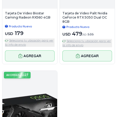
Tarjeta De Video Biostar
Tarjeta de Video Palit Nvidia
Gaming Radeon RX560 4GB
GeForce RTX 5050 Dual OC
8GB
Producto Nuevo
Producto Nuevo
179
479
USD
USD
535
USD
👉
Selecciona tu ubicación para ver
👉
Selecciona tu ubicación para ver
la info de envío
la info de envío
AGREGAR
AGREGAR
27
AHORRÁS
USD