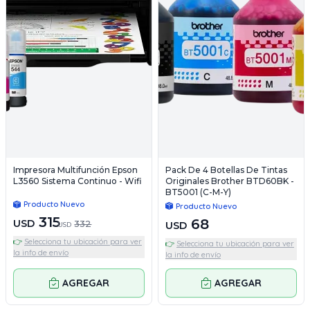
Impresora Multifunción Epson
Pack De 4 Botellas De Tintas
L3560 Sistema Continuo - Wifi
Originales Brother BTD60BK -
BT5001 (C-M-Y)
Producto Nuevo
Producto Nuevo
315
68
USD
332
USD
USD
👉
Selecciona tu ubicación para ver
👉
Selecciona tu ubicación para ver
la info de envío
la info de envío
AGREGAR
AGREGAR