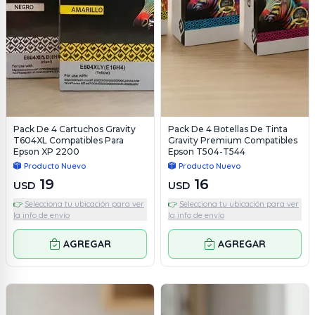
Pack De 4 Cartuchos Gravity
Pack De 4 Botellas De Tinta
T604XL Compatibles Para
Gravity Premium Compatibles
Epson XP 2200
Epson T504-T544
Producto Nuevo
Producto Nuevo
19
16
USD
USD
👉
Selecciona tu ubicación para ver
👉
Selecciona tu ubicación para ver
la info de envío
la info de envío
AGREGAR
AGREGAR