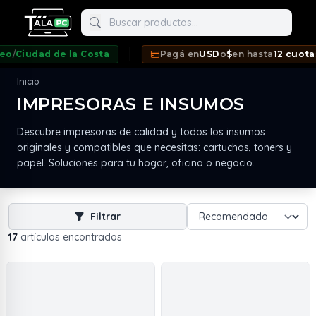
Buscar productos
ad de la Costa
Pagá en
USD
o
$
en hasta
12 cuotas SIN I
Inicio
IMPRESORAS E INSUMOS
neda
Descubre impresoras de calidad y todos los insumos
originales y compatibles que necesitas: cartuchos, toners y
papel. Soluciones para tu hogar, oficina o negocio.
Filtrar
17
artículos encontrados