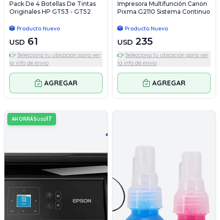
Pack De 4 Botellas De Tintas
Impresora Multifunción Canon
Originales HP GT53 - GT52
Pixma G2110 Sistema Continuo
Producto Nuevo
Producto Nuevo
61
235
USD
USD
👉
Selecciona tu ubicación para ver
👉
Selecciona tu ubicación para ver
la info de envío
la info de envío
AGREGAR
AGREGAR
17
AHORRÁS
USD