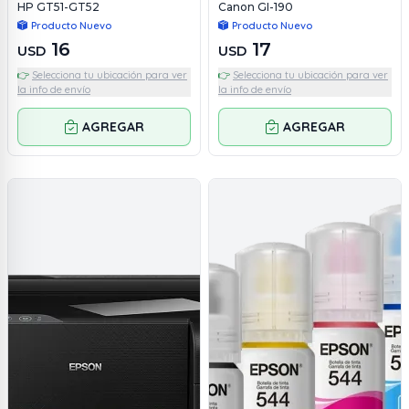
HP GT51-GT52
Canon GI-190
Producto Nuevo
Producto Nuevo
16
17
USD
USD
👉
Selecciona tu ubicación para ver
👉
Selecciona tu ubicación para ver
la info de envío
la info de envío
AGREGAR
AGREGAR