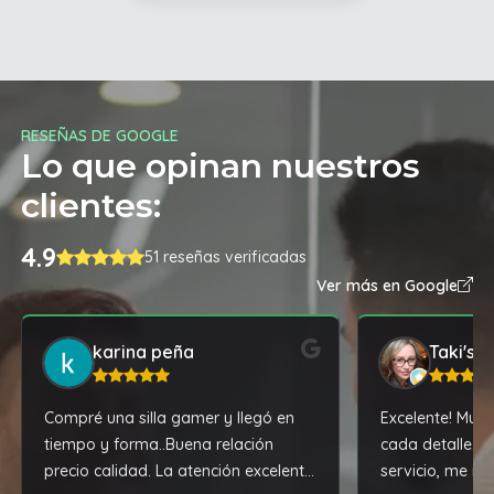
RESEÑAS DE GOOGLE
Lo que opinan nuestros
clientes:
4.9
51 reseñas verificadas
Ver más en Google
karina peña
Taki's B
Compré una silla gamer y llegó en
Excelente! Muy 
tiempo y forma..Buena relación
cada detalle. 
precio calidad. La atención excelente
servicio, me re