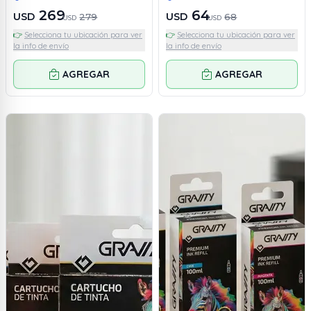
269
64
USD
USD
279
68
USD
USD
👉
Selecciona tu ubicación para ver
👉
Selecciona tu ubicación para ver
la info de envío
la info de envío
AGREGAR
AGREGAR