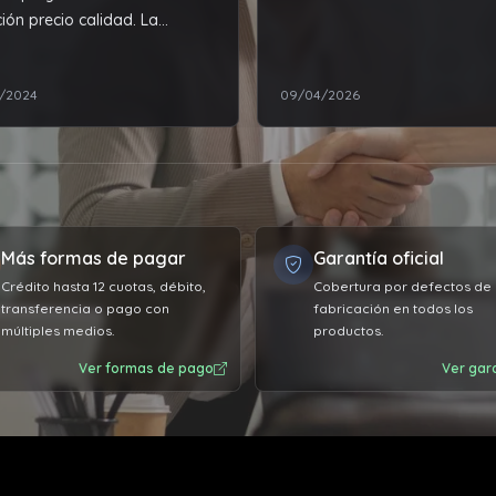
ción precio calidad. La
ción excelente Recomiendo!!
1/2024
09/04/2026
Más formas de pagar
Garantía oficial
Crédito hasta 12 cuotas, débito,
Cobertura por defectos de
transferencia o pago con
fabricación en todos los
múltiples medios.
productos.
Ver formas de pago
Ver gar