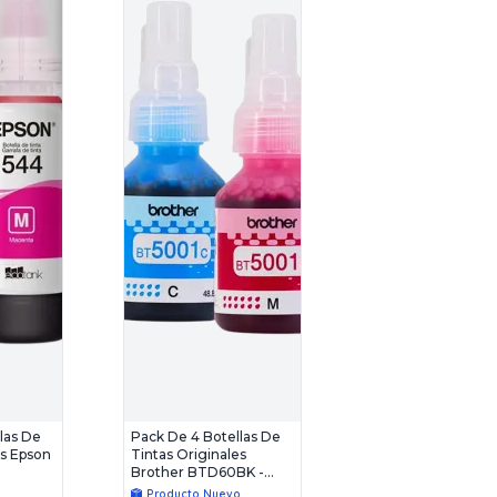
las De
Pack De 4 Botellas De
es Epson
Tintas Originales
Brother BTD60BK -
BT5001 (C-M-Y)
o
Producto Nuevo