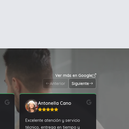
Ver más en Google
Anterior
Siguiente
Antonella Cano
Ema
Excelente atención y servicio
Excelente se
técnico, entrega en tiempo y
comunicaci