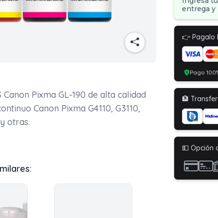
Ingresa tu
entrega y 
👉 Pagalo
Pago 100%
 Canon Pixma GL-190 de alta calidad
🏦 Transfer
continuo Canon Pixma G4110, G3110,
y otras.
💵 Opción 
milares: