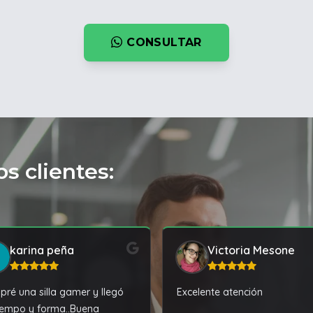
CONSULTAR
s clientes:
karina peña
Victoria Mesone
ré una silla gamer y llegó
Excelente atención
iempo y forma..Buena