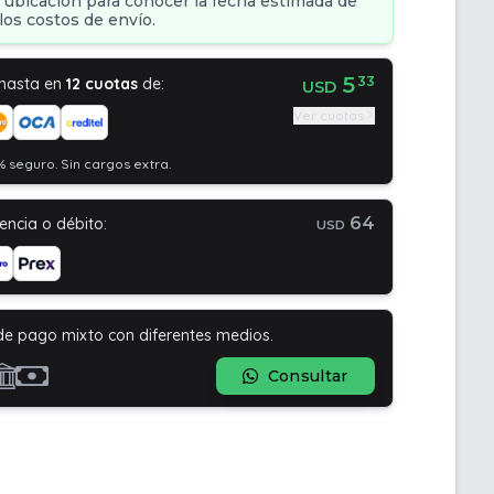
 ubicación para conocer la fecha estimada de
los costos de envío.
5
33
 hasta en
12 cuotas
de:
USD
Ver cuotas
 seguro. Sin cargos extra.
64
encia o débito:
USD
de pago mixto con diferentes medios.
Consultar