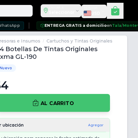
Seleccionar moneda
ENVIAR A
MONEDA
Seleccionar
USD
ENTREGA GRATIS a domicilio
en
Tala
/
Montevideo
/
Ciuda
resoras e Insumos
Cartuchos y Tintas Originales
/
4 Botellas De Tintas Originales
ixma GL-190
 Nuevo
64
AL CARRITO
r ubicación
Agregar