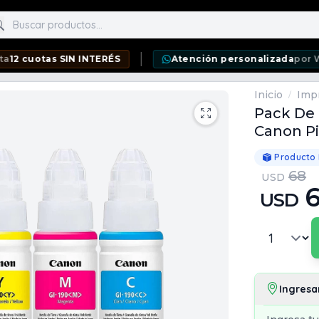
scar productos
 SIN INTERÉS
Atención personalizada
por WhatsApp
Inicio
Imp
/
Pack De 
Canon P
Producto
68
USD
USD
Ingresa