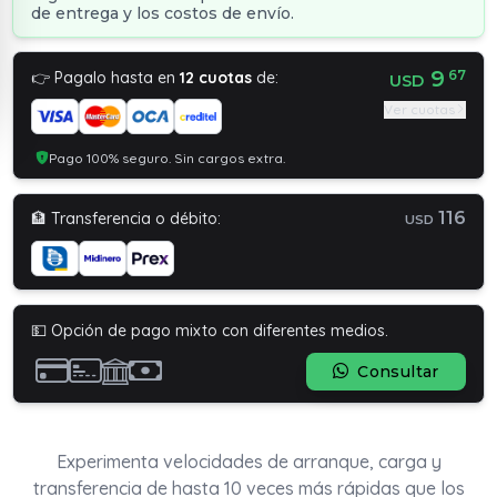
de entrega y los costos de envío.
9
67
👉 Pagalo hasta en
12 cuotas
de:
USD
Ver cuotas
Pago 100% seguro. Sin cargos extra.
116
🏦 Transferencia o débito:
USD
💵 Opción de pago mixto con diferentes medios.
Consultar
Experimenta velocidades de arranque, carga y
transferencia de hasta 10 veces más rápidas que los