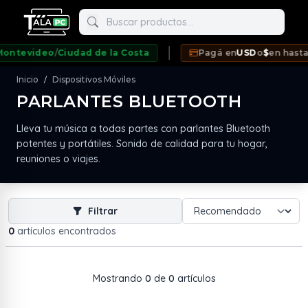
Buscar productos
tevideo
/
Ciudad de la Costa
Pagá en
USD
o
$
en hasta
12
Inicio
Dispositivos Móviles
/
PARLANTES BLUETOOTH
neda
Lleva tu música a todas partes con parlantes Bluetooth
potentes y portátiles. Sonido de calidad para tu hogar,
reuniones o viajes.
Filtrar
0
artículos encontrados
Mostrando
0
de
0
artículos