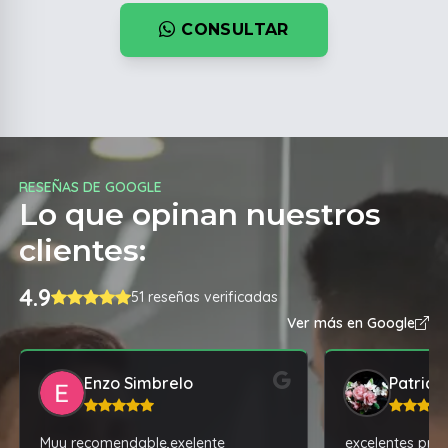
CONSULTAR
RESEÑAS DE GOOGLE
Lo que opinan nuestros
clientes:
4.9
51 reseñas verificadas
Ver más en Google
Enzo Simbrelo
Patrici
Muy recomendable,exelente
excelentes pro