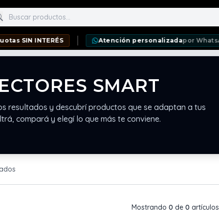
scar productos
s SIN INTERÉS
Atención personalizada
por WhatsApp
ECTORES SMART
os resultados y descubrí productos que se adaptan a tus
ltrá, compará y elegí lo que más te conviene.
rados
Mostrando
0
de
0
artículos