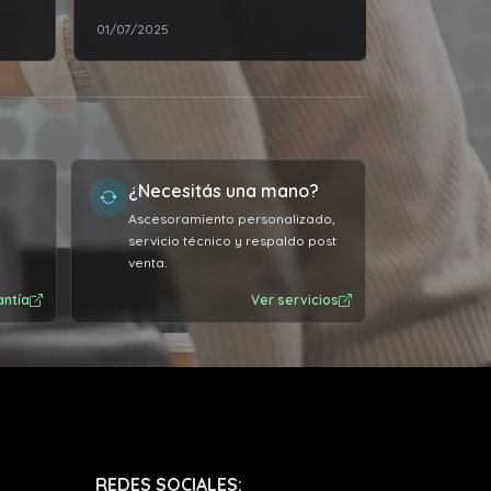
01/07/2025
09/04/2026
¿Necesitás una mano?
Ascesoramiento personalizado,
servicio técnico y respaldo post
venta.
antía
Ver servicios
REDES SOCIALES: