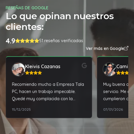
RESEÑAS DE GOOGLE
Lo que opinan nuestros
clientes:
4.9
51 reseñas verificadas
Ver más en Google
Kleivis Cazanas
Camila
Recomiendo mucho a Empresa Tala
Muy buena aten
PC, hacen un trabajo impecable.
servicio. Me as
Quedé muy complacida con la
cumplieron con
reparación de mi laptop.
experiencia de
15/12/2025
07/01/2026
satisfactoria. 
recomendable.