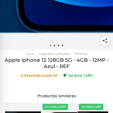
Inicio
Dispositivos Móviles
IPhones
/
/
Apple Iphone 12 128GB 5G - 4GB - 12MP -
Azul - REF
Reacondicionado AA
Garantía:
1 AÑO
Productos similares:
153
83
AHORRÁS
AHORRÁS
USD
USD