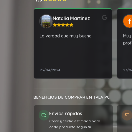
Natalia Martinez
La verdad que muy buena
Muy 
prof
23/04/2024
27/0
BENEFICIOS DE COMPRAR EN TALA PC
Envíos rápidos
Costo y fecha estimada para
cada producto según tu