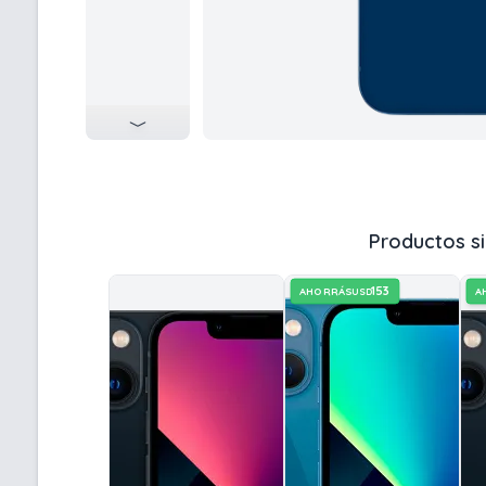
Productos si
153
AHORRÁS
A
USD