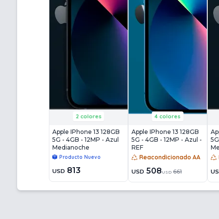
2 colores
4 colores
Apple IPhone 13 128GB
Apple IPhone 13 128GB
Ap
5G - 4GB - 12MP - Azul
5G - 4GB - 12MP - Azul -
5G
Medianoche
REF
Me
Reacondicionado AA
Producto Nuevo
813
508
USD
USD
661
U
USD