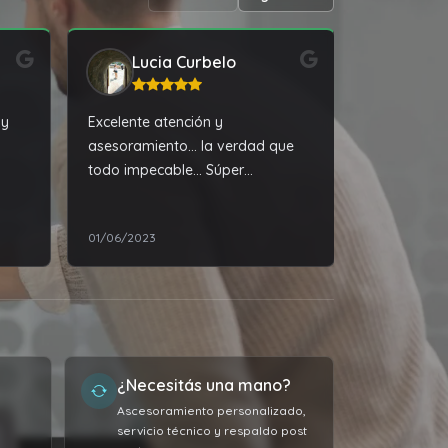
Lucia Curbelo
Brit
 y
Excelente atención y
Espero q m
asesoramiento... la verdad que
ciempre
todo impecable... Súper
recomendable
01/06/2023
01/04/2026
¿Necesitás una mano?
Ascesoramiento personalizado,
servicio técnico y respaldo post