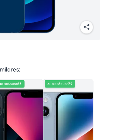
milares:
83
79
HORRÁS
AHORRÁS
USD
USD