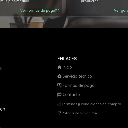
múltiples medios.
productos.
Ver formas de pago
Ver gar
ENLACES:
a
Inicio
s
.
Servicio técnico
Formas de pago
Contacto
Términos y condiciones de compra
en
Política de Privacidad