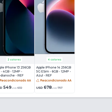
2 colores
4 colores
ple IPhone 13 256GB
Apple IPhone 14 256GB
 - 4GB - 12MP -
5G ESim - 6GB - 12MP -
dianoche - REF
Azul - REF
Reacondicionado AA
Reacondicionado AA
549
678
SD
632
USD
757
USD
USD