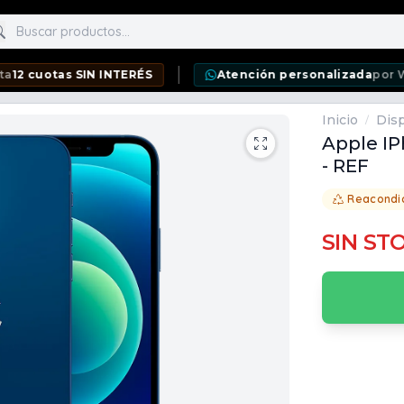
scar productos
as SIN INTERÉS
Atención personalizada
por WhatsApp
Inicio
Disp
/
Apple IP
- REF
Reacondi
SIN ST