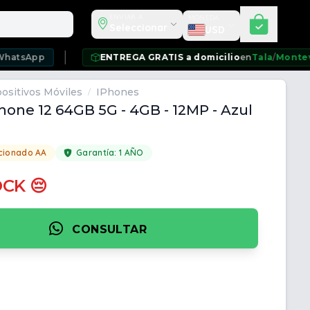
Seleccionar moneda
ENVIAR A
MONEDA
Seleccionar
USD
ENTREGA GRATIS a domicilio
en
Tala
/
Montevideo
/
Ciu
ositivos Móviles
IPhones
/
hone 12 64GB 5G - 4GB - 12MP - Azul
cionado AA
Garantía:
1 AÑO
OCK 😔
CONSULTAR