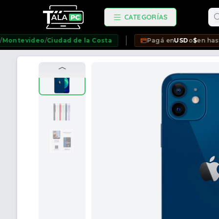
Bu
CATEGORÍAS
deo
/
Ciudad de la Costa
Pagá en
USD
o
$
en hasta
12 cuot