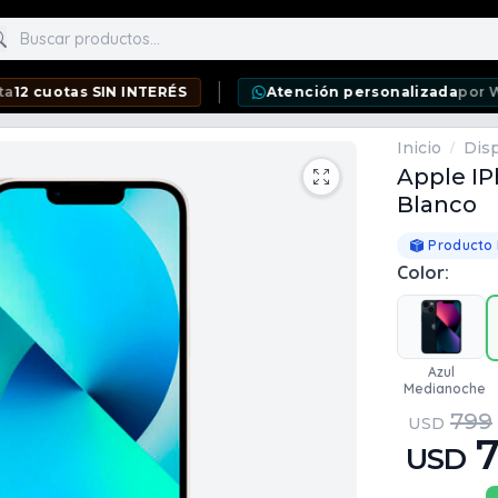
scar productos
s SIN INTERÉS
Atención personalizada
por WhatsApp
Inicio
Disp
/
Apple IP
Blanco
Producto
Color:
Azul
Medianoche
799
USD
USD