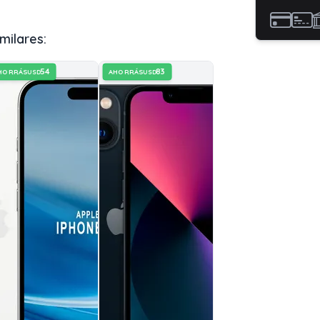
milares:
54
83
HORRÁS
AHORRÁS
USD
USD