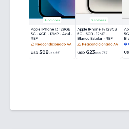
4 colores
3 colores
Apple IPhone 13 128GB
Apple IPhone 14 128GB
Ap
5G - 4GB - 12MP - Azul -
5G - 6GB - 12MP -
5G
REF
Blanco Estelar - REF
Bl
Reacondicionado AA
Reacondicionado AA
508
623
U
USD
661
USD
757
USD
USD