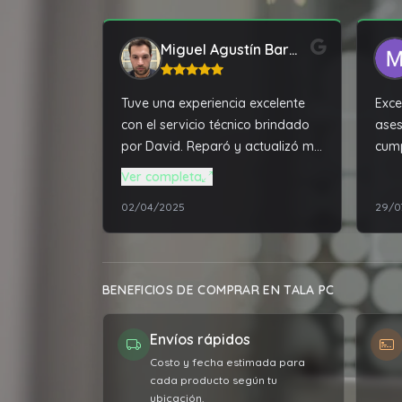
Miguel Agustín Barrios
Tuve una experiencia excelente
Exce
con el servicio técnico brindado
ases
por David. Reparó y actualizó mi
cump
notebook que tenía mas de 3
con 
Ver completa
años en desuso, dejándola con
los 
02/04/2025
29/0
un rendimiento mucho mayor al
100%
que traía de fábrica.
BENEFICIOS DE COMPRAR EN TALA PC
Envíos rápidos
Costo y fecha estimada para
cada producto según tu
ubicación.