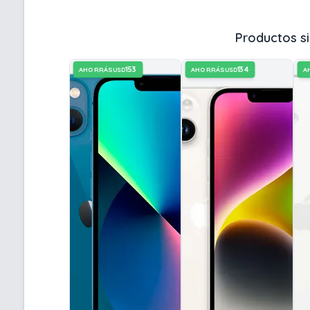
Productos si
153
134
AHORRÁS
AHORRÁS
A
USD
USD