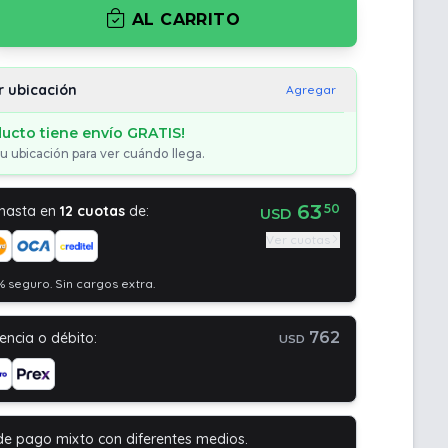
AL CARRITO
r ubicación
Agregar
ducto tiene envío GRATIS!
u ubicación para ver cuándo llega.
63
50
 hasta en
12 cuotas
de:
USD
Ver cuotas
 seguro. Sin cargos extra.
762
encia o débito:
USD
de pago mixto con diferentes medios.