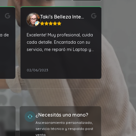
Taki's Belleza Integral
fan
ba de
Excelente! Muy profesional, cuida
Muy reconv
cada detalle. Encantada con su
profesional
servicio, me reparó mi Laptop y
dio
la dejo impecable
02/06/2023
27/06/2023
rios
¿Necesitás una mano?
Ascesoramiento personalizado,
servicio técnico y respaldo post
venta.