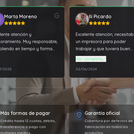
Marta Moreno
Ili Picardo
lente atención y
Excelente atención, necesita
oramiento. Muy responsable,
un impresora para poder
liendo en tiempo y forma
trabajar y que tuviera buen
lo acordado. Y además, tiene
funcionamiento, Tala PC me 
Ver completa
mejores precios de la zona.
la mejor solución a un precio
7/2025
02/06/2024
 recomendable!!!
super accesible. Además de
solucionarme todos los
problemas técnico de mi
computadora que ya tiene va
años, super recomendable el
servicio.
Más formas de pagar
Garantía oficial
Crédito hasta 12 cuotas, débito,
Cobertura por defectos de
transferencia o pago con
fabricación en todos los
múltiples medios.
productos.