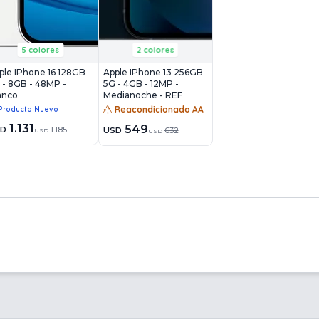
5 colores
2 colores
ple IPhone 16 128GB
Apple IPhone 13 256GB
 - 8GB - 48MP -
5G - 4GB - 12MP -
anco
Medianoche - REF
Reacondicionado AA
Producto Nuevo
1.131
549
SD
1.185
USD
632
USD
USD