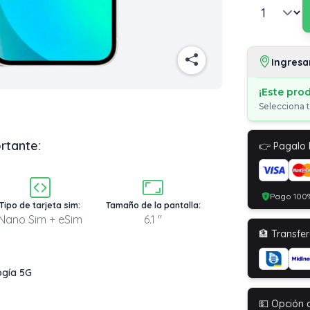
Ingresa
¡Este pro
Selecciona t
rtante:
👉 Pagalo
Pago 100%
Tipo de tarjeta sim:
Tamaño de la pantalla:
Nano Sim + eSim
6.1 "
🏦 Transfer
ogía 5G
💵 Opción 