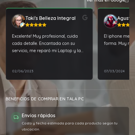
Ver más en Google
Taki's Belleza Integral
Agustín
Excelente! Muy profesional, cuida
El iphone me ll
cada detalle. Encantada con su
forma. Muy re
servicio, me reparó mi Laptop y la
dejo impecable
02/06/2023
07/03/2024
BENEFICIOS DE COMPRAR EN TALA PC
Envíos rápidos
Costo y fecha estimada para cada producto según tu
ubicación.