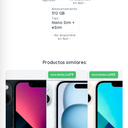
Agotado
en Azul -
Almacenamiento
512 GB
Tipo
Nano Sim +
eSim
- No disponible
en Azul -
Productos similares:
79
153
AHORRÁS
AHORRÁS
USD
USD