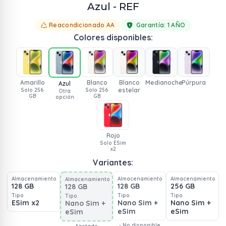
Azul - REF
Reacondicionado AA
Garantía:
1 AÑO
Colores disponibles:
Amarillo
Blanco
Blanco
Medianoche
Púrpura
Azul
estelar
Solo 256
Solo 256
Otra
GB
GB
opción
Rojo
Solo ESim
x2
Variantes:
Almacenamiento
Almacenamiento
Almacenamiento
Almacenamiento
128 GB
128 GB
256 GB
128 GB
Tipo
Tipo
Tipo
Tipo
ESim x2
Nano Sim +
Nano Sim +
Nano Sim +
eSim
eSim
eSim
- No disponible