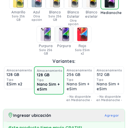
Amarillo
Azul
Blanco
Blanco
Blanco
Medianoche
Estelar
estelar
Solo 256
Otra
Solo 256
GB
opción
GB
Otra
opción
Purpura
Púrpura
Rojo
Solo 256
Solo ESim
GB
x2
Variantes:
Almacenamiento
Almacenamiento
Almacenamiento
Almacenamiento
128 GB
256 GB
512 GB
128 GB
Tipo
Tipo
Tipo
Tipo
ESim x2
Nano Sim +
Nano Sim +
Nano Sim +
eSim
eSim
eSim
- No disponible
- No disponible
en Medianoche -
en Medianoche -
Ingresar ubicación
Agregar
¡Este producto tiene envío GRATIS!