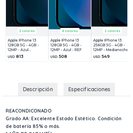
2 colores
4 colores
2 colores
Apple IPhone 13
Apple IPhone 13
Apple IPhone 13
128GB 5G - 4GB -
128GB 5G - 4GB -
256GB 5G - 4GB -
12MP - Azul
12MP - Azul - REF
12MP - Medianoche -
Medianoche
REF
813
508
549
USD
USD
USD
Descripción
Especificaciones
REACONDICONADO
Grado AA: Excelente Estado Estético. Condición
de batería 85% o más.