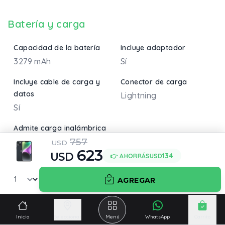
Batería y carga
Capacidad de la batería
Incluye adaptador
3279 mAh
Sí
Incluye cable de carga y
Conector de carga
datos
Lightning
Sí
Admite carga inalámbrica
757
Sí
USD
623
USD
134
👉 AHORRÁS
USD
AGREGAR
Información adicional
Resistencia y protección
Incluye
Inicio
Seleccionar
Menú
WhatsApp
Carrito
IP68. SUMERGIBLE:
Cable 1 Metro /