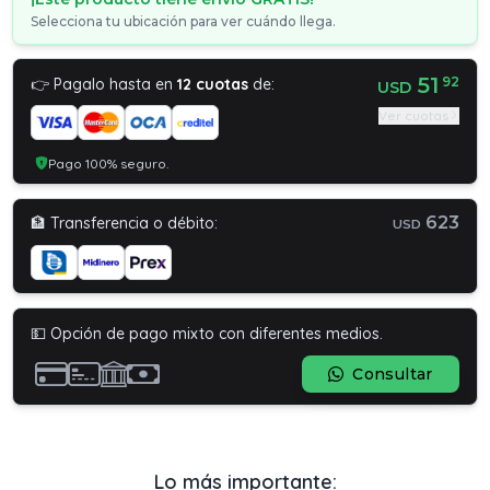
Selecciona tu ubicación para ver cuándo llega.
51
92
👉 Pagalo hasta en
12 cuotas
de:
USD
Ver cuotas
Pago 100% seguro.
623
🏦 Transferencia o débito:
USD
💵 Opción de pago mixto con diferentes medios.
Consultar
Lo más importante: