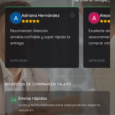
Ver más en Google
Adriana Hernández
Alejand
Recomiendo! Atención
Excelente atenc
amable,confiable y super rápido la
asesoramiento
entrega.
comprar otro ce
recomendacion
mejor, por poc
01/07/2025
28/11/2023
cuanto al prod
expectativas.
BENEFICIOS DE COMPRAR EN TALA PC
Envíos rápidos
Costo y fecha estimada para cada producto según tu
ubicación.