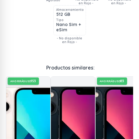
Agotado
en Rojo -
en Rojo -
Almacenamiento
512 GB
Tipo
Nano Sim +
eSim
- No disponible
en Rojo -
Productos similares:
153
83
AHORRÁS
AHORRÁS
USD
USD