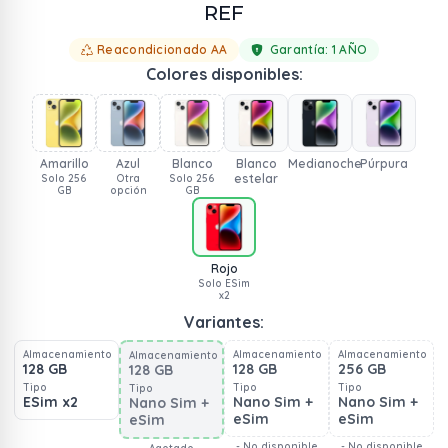
REF
Reacondicionado AA
Garantía:
1 AÑO
Colores disponibles:
Amarillo
Azul
Blanco
Blanco
Medianoche
Púrpura
estelar
Solo 256
Otra
Solo 256
GB
opción
GB
Rojo
Solo ESim
x2
Variantes:
Almacenamiento
Almacenamiento
Almacenamiento
Almacenamiento
128 GB
128 GB
256 GB
128 GB
Tipo
Tipo
Tipo
Tipo
ESim x2
Nano Sim +
Nano Sim +
Nano Sim +
eSim
eSim
eSim
- No disponible
- No disponible