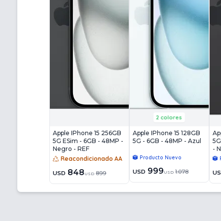
2 colores
Apple IPhone 15 256GB
Apple IPhone 15 128GB
Ap
5G ESim - 6GB - 48MP -
5G - 6GB - 48MP - Azul
5G
Negro - REF
- 
Producto Nuevo
Reacondicionado AA
999
848
USD
1.078
U
USD
USD
899
USD