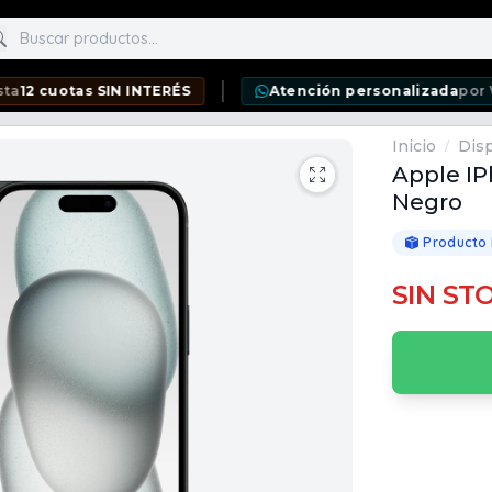
scar productos
tas SIN INTERÉS
Atención personalizada
por WhatsAp
Inicio
Disp
/
Apple IP
Negro
Producto
SIN ST