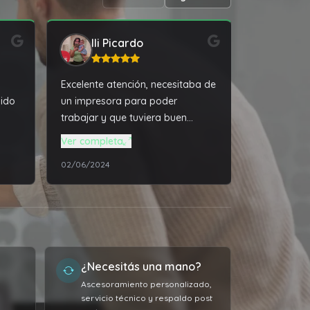
Ili Picardo
Luci
Excelente atención, necesitaba de
Excelente a
pido
un impresora para poder
asesoramien
trabajar y que tuviera buen
todo impeca
funcionamiento, Tala PC me dio
recomenda
Ver completa
la mejor solución a un precio
02/06/2024
01/06/2023
super accesible. Además de
solucionarme todos los
problemas técnico de mi
computadora que ya tiene varios
años, super recomendable el
servicio.
¿Necesitás una mano?
Ascesoramiento personalizado,
servicio técnico y respaldo post