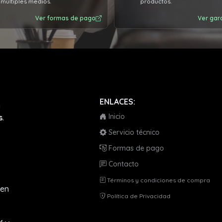
múltiples medios.
productos.
Ver formas de pago
Ver gar
ENLACES:
a
Inicio
s
.
Servicio técnico
Formas de pago
Contacto
Términos y condiciones de compra
en
Política de Privacidad