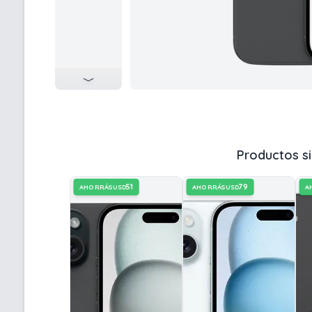
Productos si
51
79
AHORRÁS
AHORRÁS
A
USD
USD