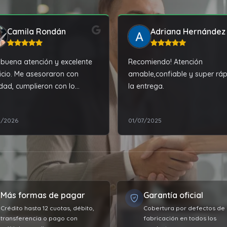
Camila Rondán
Adriana Hernández
buena atención y excelente
Recomiendo! Atención
icio. Me asesoraron con
amable,confiable y super rá
idad, cumplieron con lo
la entrega.
dado y la experiencia de
ra fue muy satisfactoria.
1/2026
01/07/2025
lmente recomendable.
Más formas de pagar
Garantía oficial
Crédito hasta 12 cuotas, débito,
Cobertura por defectos de
transferencia o pago con
fabricación en todos los