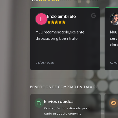
Enzo Simbrelo
Muy recomendable,exelente
Muy 
disposición y buen trato
serv
clar
acor
comp
24/05/2025
07/0
Tota
BENEFICIOS DE COMPRAR EN TALA PC
Envíos rápidos
Costo y fecha estimada para
cada producto según tu