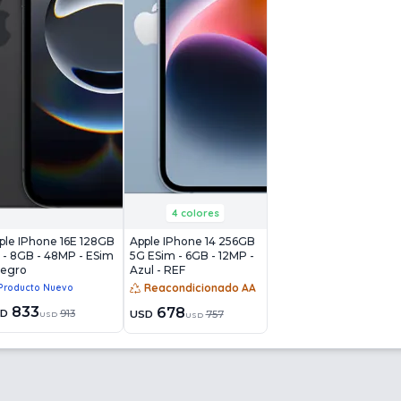
4 colores
ple IPhone 16E 128GB
Apple IPhone 14 256GB
 - 8GB - 48MP - ESim
5G ESim - 6GB - 12MP -
Negro
Azul - REF
Reacondicionado AA
Producto Nuevo
833
678
SD
913
USD
757
USD
USD