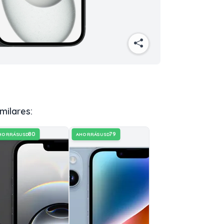
milares:
80
79
HORRÁS
AHORRÁS
USD
USD