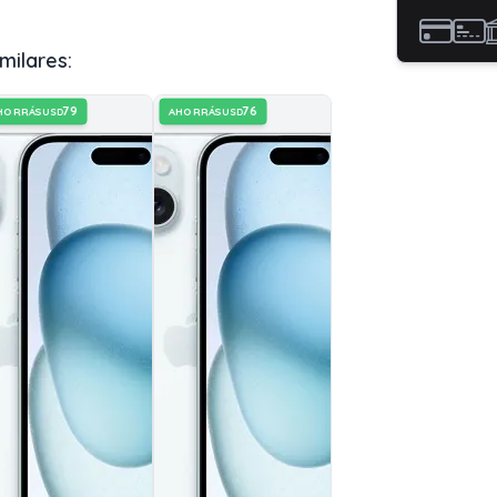
milares:
79
76
HORRÁS
AHORRÁS
USD
USD