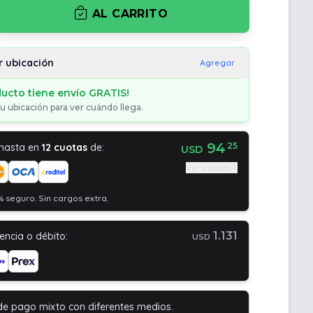
AL CARRITO
r ubicación
Agregar
ducto tiene envío GRATIS!
u ubicación para ver cuándo llega.
94
25
 hasta en
12 cuotas
de:
USD
Ver cuotas
 seguro. Sin cargos extra.
1.131
encia o débito:
USD
de pago mixto con diferentes medios.