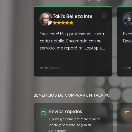
Taki's Belleza Integral
Excelente! Muy profesional, cuida
Exce
cada detalle. Encantada con su
Rec
servicio, me reparó mi Laptop y
la dejo impecable
02/06/2023
23/0
BENEFICIOS DE COMPRAR EN TALA PC
Envíos rápidos
Costo y fecha estimada para
cada producto según tu
ubicación.