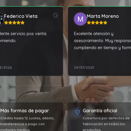
Federico Vieta
Marta Moreno
lente servicio pos venta.
Excelente atención y
omiendo.
asesoramiento. Muy responsa
cumpliendo en tiempo y for
con lo acordado. Y además, 
los mejores precios de la zon
3/2026
29/07/2025
100% recomendable!!!
Más formas de pagar
Garantía oficial
Crédito hasta 12 cuotas, débito,
Cobertura por defectos de
transferencia o pago con
fabricación en todos los
múltiples medios.
productos.