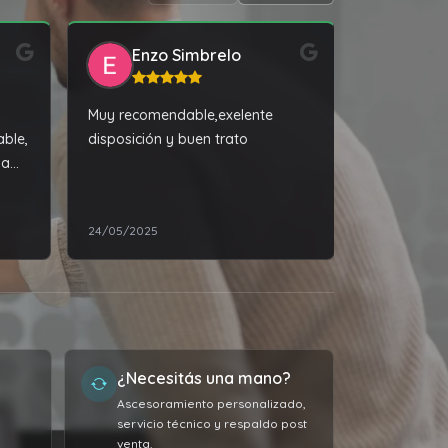
Enzo Simbrelo
Ant
Muy recomendable,exelente
Excelente a
ble,
disposición y buen trato
técnico, en
ma
forma
tiene
a.
24/05/2025
01/06/2023
¿Necesitás una mano?
Ascesoramiento personalizado,
servicio técnico y respaldo post
venta.