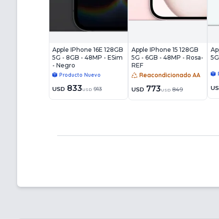
Apple IPhone 16E 128GB
Apple IPhone 15 128GB
Ap
5G - 8GB - 48MP - ESim
5G - 6GB - 48MP - Rosa-
5G
- Negro
REF
Reacondicionado AA
Producto Nuevo
833
773
U
USD
913
USD
849
USD
USD