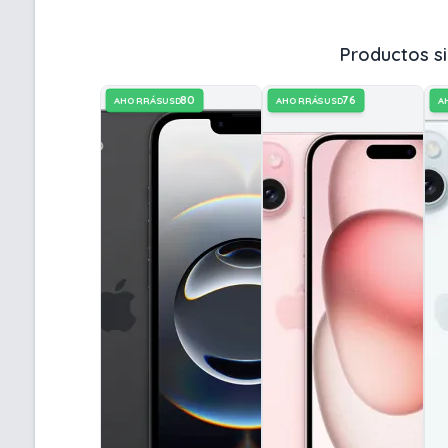
Productos si
80
76
AHORRÁS
AHORRÁS
A
USD
USD