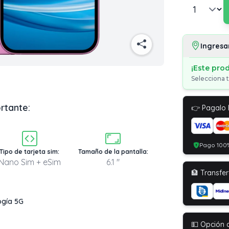
Ingresa
¡Este pro
Selecciona t
rtante:
👉 Pagalo
Pago 100%
Tipo de tarjeta sim:
Tamaño de la pantalla:
Nano Sim + eSim
6.1 "
🏦 Transfer
ogía 5G
💵 Opción 