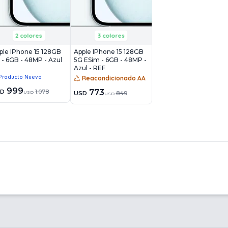
2 colores
3 colores
ple IPhone 15 128GB
Apple IPhone 15 128GB
 - 6GB - 48MP - Azul
5G ESim - 6GB - 48MP -
Azul - REF
Producto Nuevo
Reacondicionado AA
999
773
SD
1.078
USD
USD
849
USD