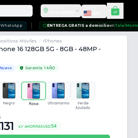
Seleccionar moneda
ENVIAR A
MONEDA
Seleccionar
USD
ENTREGA GRATIS a domicilio
en
Tala
/
Montevideo
/
Ciu
ositivos Móviles
IPhones
/
hone 16 128GB 5G - 8GB - 48MP -
 Nuevo
Garantía:
1 AÑO
Negro
Ultramarino
Verde
Rosa
Azulado
5
.131
54
👉 AHORRÁS
USD