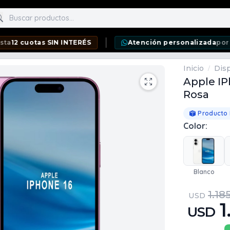
scar productos
as SIN INTERÉS
Atención personalizada
por WhatsApp
Inicio
Disp
/
Apple IP
Rosa
Producto
Color:
Blanco
1.18
USD
1
USD