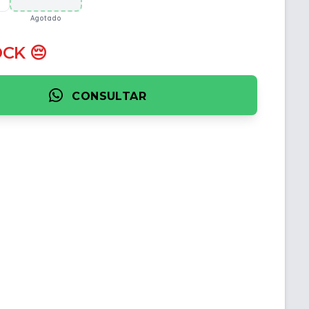
Agotado
OCK 😔
CONSULTAR