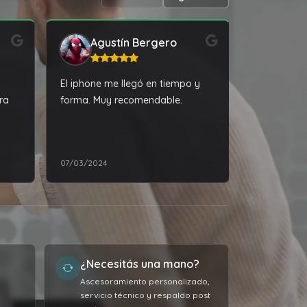
Agustín Bergero
alic
El iphone me llegó en tiempo y
Muy buena l
ra
forma. Muy recomendable.
calidad del
vendedor m
07/03/2024
20/07/2024
¿Necesitás una mano?
Ascesoramiento personalizado,
servicio técnico y respaldo post