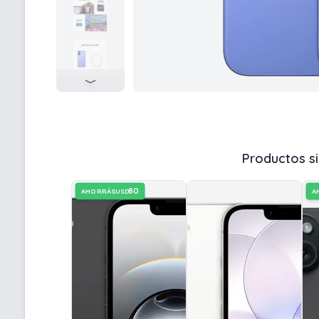
Productos si
80
AHORRÁS
A
USD