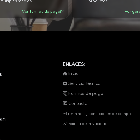
múltiples medios.
productos.
dan por eso los recomiendo
00%
Ver formas de pago
Ver gar
ENLACES:
a
Inicio
s
.
Servicio técnico
Formas de pago
Contacto
Términos y condiciones de compra
en
Política de Privacidad