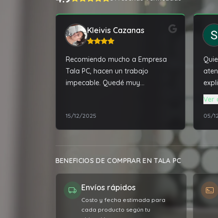
Kleivis Cazanas
Recomiendo mucho a Empresa
Quie
Tala PC, hacen un trabajo
aten
impecable. Quedé muy
expl
complacida con la reparación de
cont
Ver 
mi laptop.
note
15/12/2025
05/1
trem
que 
el d
iba 
BENEFICIOS DE COMPRAR EN TALA PC
agen
ning
Envíos rápidos
acor
Esto
Costo y fecha estimada para
cada producto según tu
comp