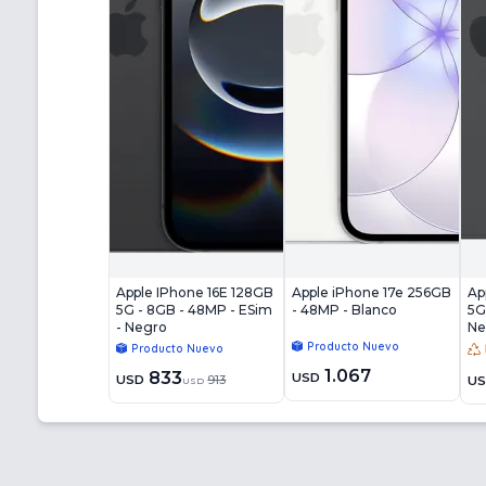
Apple IPhone 16E 128GB
Apple iPhone 17e 256GB
Ap
5G - 8GB - 48MP - ESim
- 48MP - Blanco
5G
- Negro
Ne
Producto Nuevo
Producto Nuevo
1.067
833
USD
USD
913
U
USD