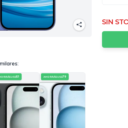
SIN ST
milares:
51
79
HORRÁS
AHORRÁS
USD
USD