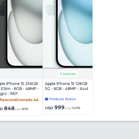
2 colores
ple IPhone 15 256GB
Apple IPhone 15 128GB
 ESim - 6GB - 48MP -
5G - 6GB - 48MP - Azul
gro - REF
Producto Nuevo
Reacondicionado AA
999
848
USD
1.078
USD
SD
899
USD