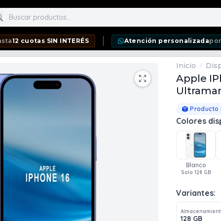
scar productos
otas SIN INTERÉS
Atención personalizada
por WhatsA
Inicio
Disp
/
Apple IP
Ultramar
Producto
Colores dis
Blanco
Solo 128 GB
Variantes:
Almacenamien
128 GB