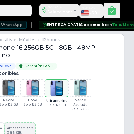
Seleccionar moneda
ENVIAR A
MONEDA
Seleccionar
USD
pp
ENTREGA GRATIS a domicilio
en
Tala
/
Montevideo
/
C
ositivos Móviles
IPhones
/
hone 16 256GB 5G - 8GB - 48MP -
ino
 Nuevo
Garantía:
1 AÑO
ponibles:
Negro
Rosa
Verde
Ultramarino
Azulado
Solo 128 GB
Solo 128 GB
Solo 128 GB
Solo 128 GB
to
Almacenamiento
256 GB