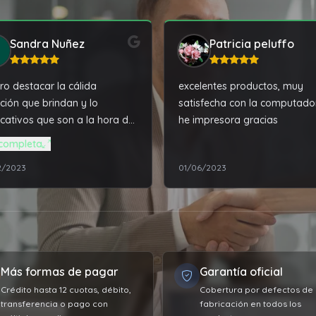
Sandra Nuñez
Patricia peluffo
ro destacar la cálida
excelentes productos, muy
ción que brindan y lo
satisfecha con la computado
icativos que son a la hora de
he impresora gracias
actarlos. Compre una
completa
book Asus, que resulto
2/2023
01/06/2023
enda máquina, más de lo
esperaba. Una vez realizado
epósito ya me dijeron que día
a estar la compra en la
cia para retirar y no hubo
ún inconveniente, todo fue
Más formas de pagar
Garantía oficial
de a como me lo dijeron.
y muy contenta con la
Crédito hasta 12 cuotas, débito,
Cobertura por defectos de
transferencia o pago con
fabricación en todos los
ra y con la atención que