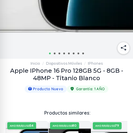
Inicio
Dispositivos Móviles
IPhones
/
/
Apple IPhone 16 Pro 128GB 5G - 8GB -
48MP - Titanio Blanco
Producto Nuevo
Garantía:
1 AÑO
Productos similares:
54
80
79
AHORRÁS
AHORRÁS
AHORRÁS
USD
USD
USD