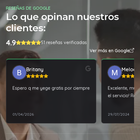
RESEÑAS DE GOOGLE
Lo que opinan nuestros
clientes:
4.9
51 reseñas verificadas
Ver más en Google
Britany
Melody
Espero q me yege gratis por ciempre
Excelente, muy 
el servicio! Re
01/04/2026
29/07/2024