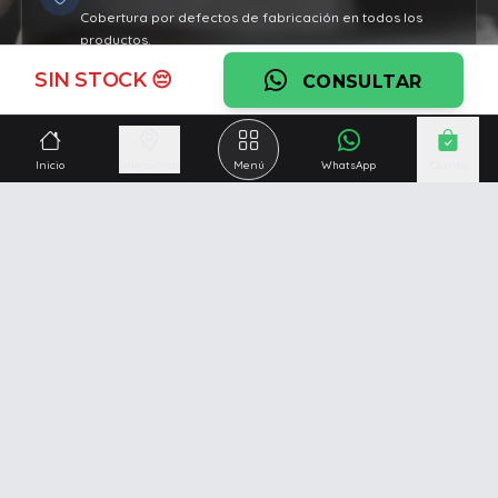
Cobertura por defectos de fabricación en todos los
productos.
SIN STOCK 😔
Ver garantía
CONSULTAR
¿Necesitás una mano?
Inicio
Seleccionar
Menú
WhatsApp
Carrito
Ascesoramiento personalizado, servicio técnico y
respaldo post venta.
Ver servicios
Somos una empresa especializada en la
reparación y
venta de Pc y Notebooks
.
Además contamos con amplio catálogo online donde