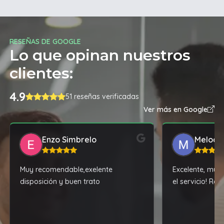
RESEÑAS DE GOOGLE
Lo que opinan nuestros
clientes:
4.9
51 reseñas verificadas
Ver más en Google
Enzo Simbrelo
Melody
Muy recomendable,exelente
Excelente, muy 
disposición y buen trato
el servicio! Re