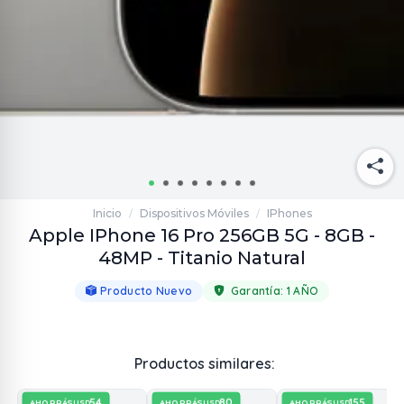
Inicio
Dispositivos Móviles
IPhones
/
/
Apple IPhone 16 Pro 256GB 5G - 8GB -
48MP - Titanio Natural
Producto Nuevo
Garantía:
1 AÑO
Productos similares:
54
80
155
AHORRÁS
AHORRÁS
AHORRÁS
USD
USD
USD