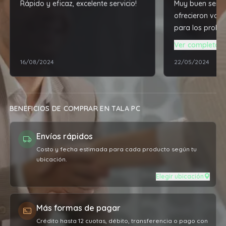
Rápido y eficaz, excelente servicio!
Muy buen servic
ofrecieron vari
para los probl
actualizacione
Ver completa
notebook, todo
16/08/2024
22/05/2024
exigencias prof
relación de pr
obra vs el prec
servicio. Suma
BENEFICIOS DE COMPRAR EN TALA PC
máquina vuela
agradecido 👏
Envíos rápidos
Costo y fecha estimada para cada producto según tu
ubicación.
Elegir ubicación
Más formas de pagar
Crédito hasta 12 cuotas, débito, transferencia o pago con