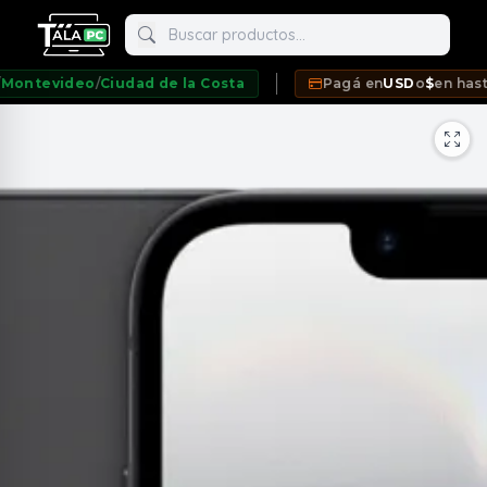
Buscar productos
evideo
/
Ciudad de la Costa
Pagá en
USD
o
$
en hasta
12 
neda