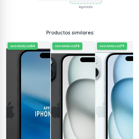
Agotado
Productos similares:
54
76
79
AHORRÁS
AHORRÁS
AHORRÁS
USD
USD
USD