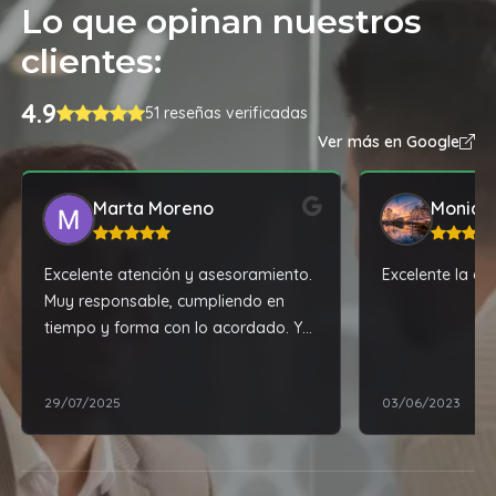
Lo que opinan nuestros
clientes:
4.9
51 reseñas verificadas
Ver más en Google
Marta Moreno
Monica
Excelente atención y asesoramiento.
Excelente la ate
Muy responsable, cumpliendo en
tiempo y forma con lo acordado. Y
además, tiene los mejores precios de
la zona. 100% recomendable!!!
29/07/2025
03/06/2023