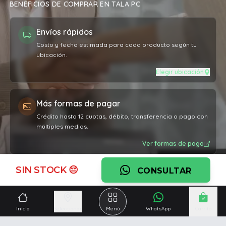
BENEFICIOS DE COMPRAR EN TALA PC
Envíos rápidos
Costo y fecha estimada para cada producto según tu
ubicación.
Elegir ubicación
Más formas de pagar
Crédito hasta 12 cuotas, débito, transferencia o pago con
múltiples medios.
Ver formas de pago
SIN STOCK 😔
CONSULTAR
Garantía oficial
Cobertura por defectos de fabricación en todos los
productos.
Inicio
Seleccionar
Menú
WhatsApp
Carrito
Ver garantía