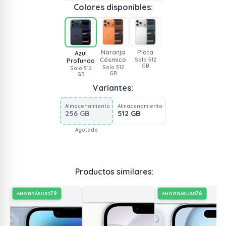
Colores disponibles:
Naranja
Plata
Azul
Cósmico
Solo 512
Profundo
GB
Solo 512
Solo 512
GB
GB
Variantes:
Almacenamiento
Almacenamiento
256 GB
512 GB
Agotado
Productos similares:
79
76
AHORRÁS
AHORRÁS
USD
USD