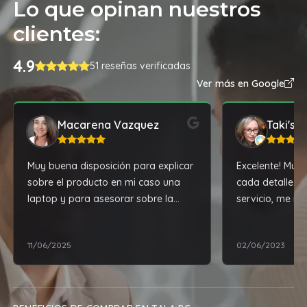
Lo que opinan nuestros
clientes:
4.9
51 reseñas verificadas
Ver más en Google
Macarena Vazquez
Taki's B
Muy buena disposición para explicar
Excelente! Muy 
sobre el producto en mi caso una
cada detalle. 
laptop y para asesorar sobre la
servicio, me re
misma
dejo impecable
11/06/2025
02/06/2023