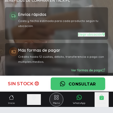
BENEFICIOS DE COMPRAR EN TALA PC
Envíos rápidos
Costo y fecha estimada para cada producto según tu
ubicación.
Elegir ubicación
Más formas de pagar
Crédito hasta 12 cuotas, débito, transferencia o pago con
múltiples medios.
Ver formas de pago
SIN STOCK 😔
CONSULTAR
Garantía oficial
Cobertura por defectos de fabricación en todos los
productos.
Inicio
Seleccionar
Menú
WhatsApp
Carrito
Ver garantía