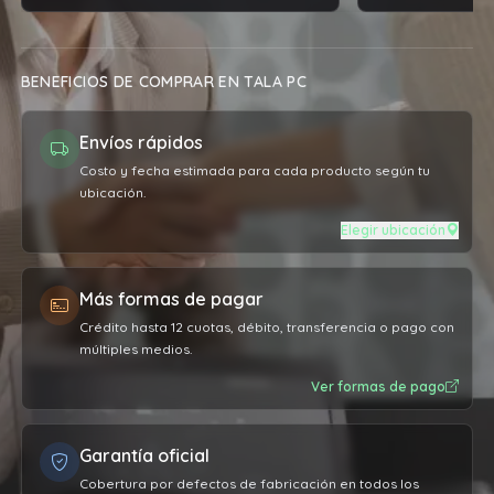
relación de pr
obra vs el prec
servicio. Suma
BENEFICIOS DE COMPRAR EN TALA PC
máquina vuela
agradecido 👏
Envíos rápidos
Costo y fecha estimada para cada producto según tu
ubicación.
Elegir ubicación
Más formas de pagar
Crédito hasta 12 cuotas, débito, transferencia o pago con
múltiples medios.
Ver formas de pago
Garantía oficial
Cobertura por defectos de fabricación en todos los