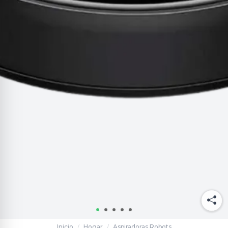
Inicio
Hogar
Aspiradoras Robots
/
/