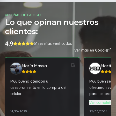
RESEÑAS DE GOOGLE
Lo que opinan nuestros
clientes:
4.9
51 reseñas verificadas
Ver más en Google
María Massa
Martín 
Muy buena atención y
Muy buen servic
asesoramiento en la compra del
ofrecieron vari
celular.
para los probl
actualizacione
Ver completa
notebook, todo
14/10/2025
22/05/2024
exigencias prof