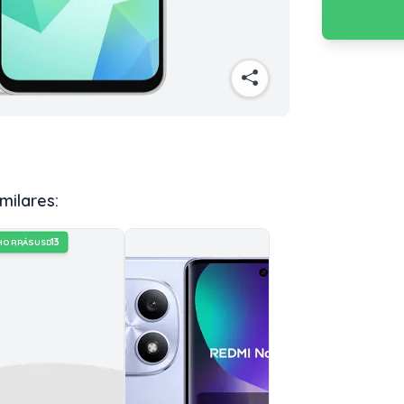
milares:
13
HORRÁS
USD