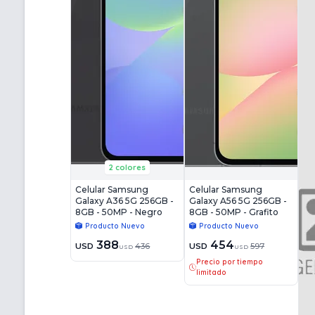
2 colores
Celular Samsung
Celular Samsung
Galaxy A36 5G 256GB -
Galaxy A56 5G 256GB -
8GB - 50MP - Negro
8GB - 50MP - Grafito
Producto Nuevo
Producto Nuevo
388
454
USD
436
USD
597
USD
USD
Precio por tiempo
limitado