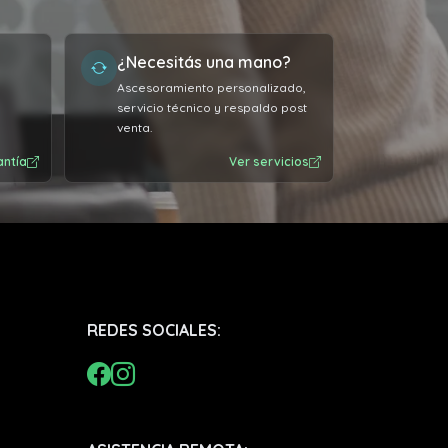
años, super recomendable el
servicio.
¿Necesitás una mano?
Ascesoramiento personalizado,
servicio técnico y respaldo post
venta.
antía
Ver servicios
REDES SOCIALES: