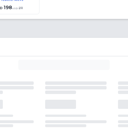
198
SD
211
USD