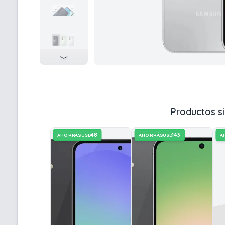
Productos si
48
143
AHORRÁS
AHORRÁS
A
USD
USD