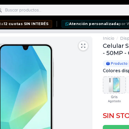
scar productos
as SIN INTERÉS
Atención personalizada
por WhatsApp
Inicio
Disp
/
Celular 
- 50MP - 
Producto
Colores dis
Gris
Agotado
SIN ST