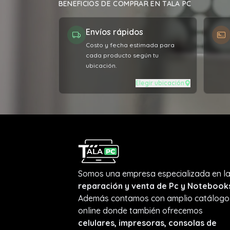
BENEFICIOS DE COMPRAR EN TALA PC
poc
al o
Envíos rápidos
el p
Costo y fecha estimada para
cada producto según tu
ubicación.
Elegir ubicación
Somos una empresa especializada en l
reparación y venta de Pc y Notebook
Además contamos con amplio catálogo
online donde también ofrecemos
celulares, impresoras, consolas de