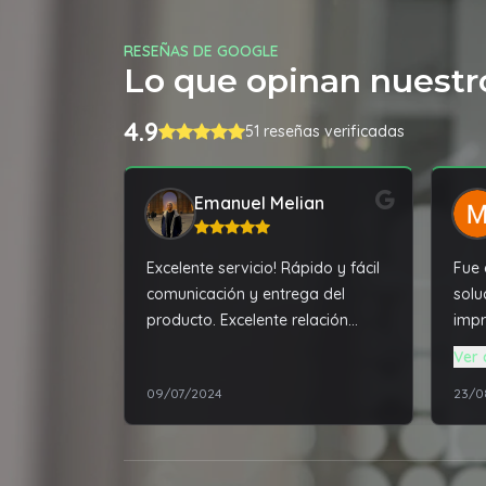
RESEÑAS DE GOOGLE
Lo que opinan nuestro
4.9
51 reseñas verificadas
Emanuel Melian
Excelente servicio! Rápido y fácil
Fue 
comunicación y entrega del
solu
producto. Excelente relación
impr
precio calidad.
envia
Ver 
día siguie
09/07/2024
23/0
la m
para
impr
trab