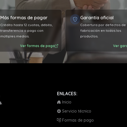
o después me pasó mensaje
tro día a ver si había recibido
Más formas de pagar
Garantía oficial
aquete . La atención 12 de 10 !!
Crédito hasta 12 cuotas, débito,
Cobertura por defectos de
transferencia o pago con
fabricación en todos los
múltiples medios.
productos.
Ver formas de pago
Ver gar
ENLACES:
a
Inicio
s
.
Servicio técnico
Formas de pago