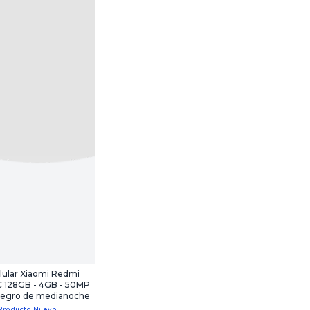
lular Xiaomi Redmi
C 128GB - 4GB - 50MP
Negro de medianoche
Producto Nuevo