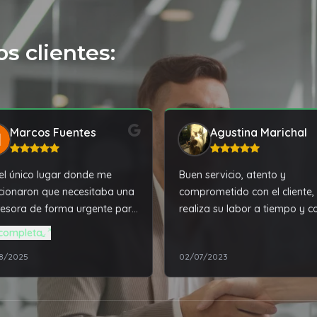
s clientes:
Marcos Fuentes
Agustina Marichal
el único lugar donde me
Buen servicio, atento y
cionaron que necesitaba una
comprometido con el cliente,
esora de forma urgente para
realiza su labor a tiempo y c
r al interior.y yo recibirla al
buenos resultados.
completa
nte . . El señor se tomó
8/2025
02/07/2023
olestia de llamar a Epson
 que yo al otro día tuviese la
esora y poder terminar un
ajo importante . Por si fuese