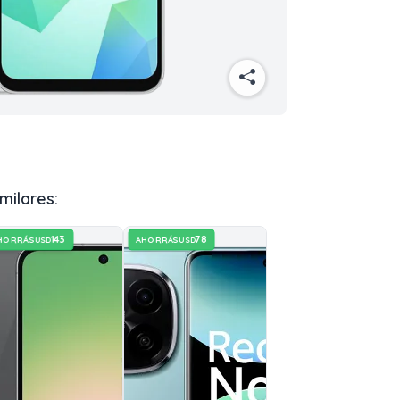
milares:
143
78
HORRÁS
AHORRÁS
USD
USD