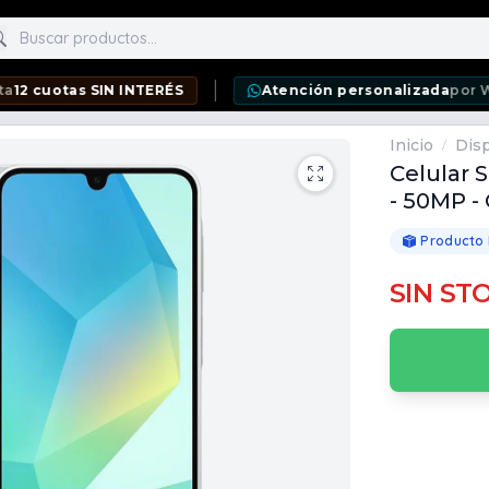
scar productos
as SIN INTERÉS
Atención personalizada
por WhatsApp
Inicio
Disp
/
Celular 
- 50MP - 
Producto
SIN ST