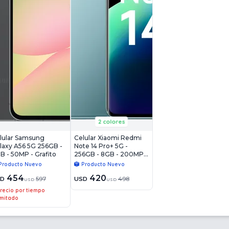
2 colores
lular Samsung
Celular Xiaomi Redmi
laxy A56 5G 256GB -
Note 14 Pro+ 5G -
B - 50MP - Grafito
256GB - 8GB - 200MP -
Azul Escarcha
Producto Nuevo
Producto Nuevo
454
420
SD
597
USD
498
USD
USD
recio por tiempo
imitado