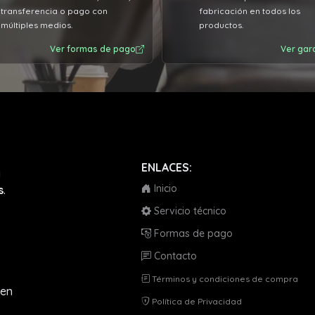
transferencia o pago con
fabricación en todos los
múltiples medios.
productos.
Ver formas de pago
Ver gar
ENLACES:
a
Inicio
s
.
Servicio técnico
Formas de pago
Contacto
Términos y condiciones de compra
en
Política de Privacidad