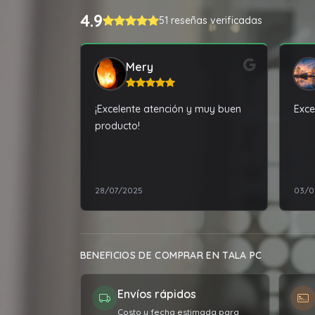
4.9
51 reseñas verificadas
Mery
¡Excelente atención y muy buen
Exce
producto!
28/07/2025
03/0
BENEFICIOS DE COMPRAR EN TALA PC
Envíos rápidos
Costo y fecha estimada para