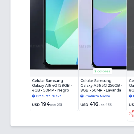
2 colores
Celular Samsung
Celular Samsung
Ce
Galaxy A16 4G 128GB -
Galaxy A36 5G 256GB -
Ga
4GB - 50MP - Negro
8GB - 50MP - Lavanda
8G
Producto Nuevo
Producto Nuevo
194
416
USD
231
USD
436
U
USD
USD
P
l