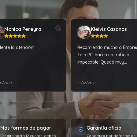
Monica Pereyra
Kleivis Cazanas
lente la atención!
Recomiendo mucho a Empre
Tala PC, hacen un trabajo
impecable. Quedé muy
complacida con la reparació
mi laptop.
6/2023
15/12/2025
Más formas de pagar
Garantía oficial
Crédito hasta 12 cuotas, débito,
Cobertura por defectos de