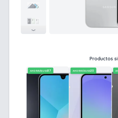
Productos si
37
20
AHORRÁS
AHORRÁS
A
USD
USD